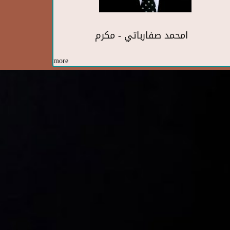
امحمد صفارباتي - مكرم
more