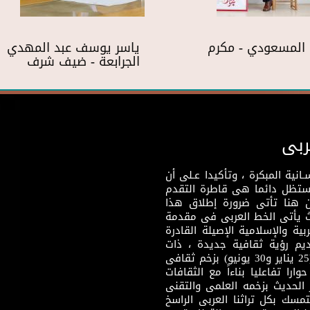
المسعودي - مكرم
ياسر يوسف عبد المهدي
الجرابعة - ضيف شرف
ربى
نية المبكرة ، وتأكيدا عـلى أن
وستظل دائما هى قاطرة التقدم
 هنا تأتى ضرورة إطلاق هذا
يث يأتى الخط العربى فى مقدمة
بية والإسلامية الإصيلة القادرة
قديم رؤية ثقافية جديدة ، ذات
مضمون ثقافى قادر على إثراء مرحلة ما بعد ثورتى (25 يناير و30 يونيو) بزخم ثقافى
ارا تفاعليا بناءاً مع الثقافات
 الحديث بزخمه العلمى والتقنى
سك بكل تراثنا العربى الراسخ