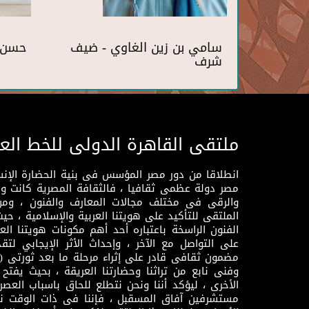
سامي بن زين الغاوي - ضيف
حسن 
شرف
ملتقى القاهرة الدولى للخط الع
انطلاقا من دور مصر المؤسس فى بنية الحضارة الإنسـا
مصر دولة عظمى ثقافيا ، فالثقافة المصرية كانت 
والرقى فى مختلف مجالات المعارف والفنون ، ومن
الملتقى للتأكيد على هويتنا العربية والإسلامية ، ح
الفنون الراسخة باعتباره أحد أهم مكونات هويتنا العر
على التواصل مع الآخر ، وإحداث الأثر الإيجابي لت
وفنى نابع من تراثنا وحضارتنا العريقة ، بحيث يفتح حو
الأخرى ، ليؤكد أننا ونحن نتطلع للحاق باسباب العصر
مستشرفين آفاق المسقبل ، فإننا فى ذات الوقت نتم