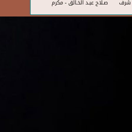
ف شرف
صـلاح عبـد الخـالق - مكرم