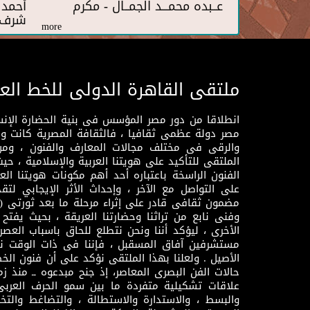
عــبده محمـــد الجمــال - مكرم
أحمد 
شرف
more
ملتقى القاهرة الدولى للخط الع
انطلاقا من دور مصر المؤسس فى بنية الحضارة الإنسـا
مصر دولة عظمى ثقافيا ، فالثقافة المصرية كانت 
والرقى فى مختلف مجالات المعارف والفنون ، ومن
الملتقى للتأكيد على هويتنا العربية والإسلامية ، ح
الفنون الراسخة باعتباره أحد أهم مكونات هويتنا العر
على التواصل مع الآخر ، وإحداث الأثر الإيجابي لت
وفنى نابع من تراثنا وحضارتنا العريقة ، بحيث يفتح حو
الأخرى ، ليؤكد أننا ونحن نتطلع للحاق باسباب العصر
مستشرفين آفاق المسقبل ، فإننا فى ذات الوقت نتم
الأصيل . ولعلنا بهذا الملتقى نؤكد على أن فنون الخط
حالات الفن البصرى المعاصر، إذ جنح مبدعوه ــ منذ زمن
علاقات تشكيلية متفردة ما بين سمو الحرف العرب
والبسط ، والاستدارة والاستطالة ، والتضاغط والتخ