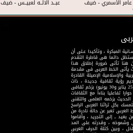
عامر الأسمري - ضيف
عبــد الالــه لعبيــس - ضي
ربى
نية المبكرة ، وتأكيدا عـلى أن
وستظل دائما هى قاطرة التقدم
 هنا تأتى ضرورة إطلاق هذا
يث يأتى الخط العربى فى مقدمة
بية والإسلامية الإصيلة القادرة
قديم رؤية ثقافية جديدة ، ذات
مضمون ثقافى قادر على إثراء مرحلة ما بعد ثورتى (25 يناير و30 يونيو) بزخم ثقافى
ارا تفاعليا بناءاً مع الثقافات
 الحديث بزخمه العلمى والتقنى
سك بكل تراثنا العربى الراسخ
 العربى تعبر عن حالة نادرة من
 بعيد ــ إلى التجريد ، وأقاموا
ى وشموخه ، وقدرته على المد
لخل ، وبين كتلة الحرف العربى