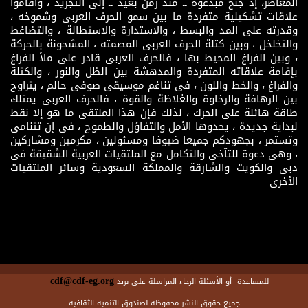
المعاصر، إذ جنح مبدعوه ــ منذ زمن بعيد ــ إلى التجريد ، وأقاموا
علاقات تشكيلية متفردة ما بين سمو الحرف العربى وشموخه ،
وقدرته على المد والبسط ، والاستدارة والاستطالة ، والتضاغط
والتخلخل ، وبين كتلة الحرف العربى المصمته ، المشحونة بالحركة
، وبين الفراغ المحيط بها ، فالحرف العربى قادر على ملأ الفراغ
بإقامة علاقاته المتفردة والمدهشة بين الظل والنور ، والكتلة
والفراغ ، والخط واللون ، فى تناغم موسيقى صوفى حالم ، يتراوح
بين الرهافة والرخاوة والغلاظة والقوة ، فالحرف العربى يمتلك
طاقة هائلة على الحرك ، لذلك فإن هذا الملتقى ما هو إلا نقط
لبداية جديدة ، يحدوها الأمل والتفاؤل والطموح ، فى إن تتنامى
وتستمر ، بجهودكم جميعا ضيوفا ومسئولين ، مكرمين ومشاركين
، وهى دعوة للتآخى والتكامل مع الملتقيات العربية الشقيقة فى
دبى والكويت والشارقة والمملكة السعودية وسائر الملتقيات
الأخرى
cdf@cdf-eg.org
للمساعدة أو الأسئلة الرجاء المراسلة على بريد
جميع حقوق النشر محفوظة لصندوق التنمية الثقافية