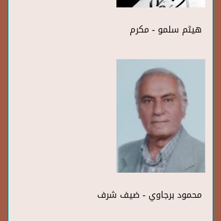
هيثم سلمو - مكرم
محمود برجاوي - ضيف شرف