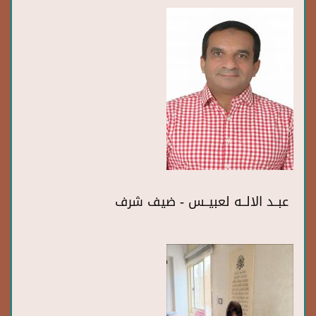
عبــد الالــه لعبيــس - ضيف شرف