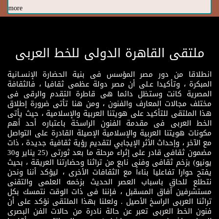
more
ملتقى القاهرة الدولى للخط العربى
انطلاقا من دور مصر المؤسس فى بنية الحضارة الإنسـانية
المبكرة ، وتأكيدا عـلى أن مصر دولة عظمى ثقافيا ، فالثقافة
المصرية كانت وستظل دائما هى قاطرة التقدم والرقى فى
مختلف مجالات المعارف والفنون ، ومن هنا تأتى ضرورة إطلاق
هذا الملتقى للتأكيد على هويتنا العربية والإسلامية ، حيث يأتى
الخط العربى فى مقدمة الفنون الراسخة باعتباره أحد أهم
مكونات هويتنا العربية والإسلامية الإصيلة القادرة على التواصل
مع الآخر ، وإحداث الأثر الإيجابي لتقديم رؤية ثقافية جديدة ، ذات
مضمون ثقافى قادر على إثراء مرحلة ما بعد ثورتى (25 يناير و30
يونيو) بزخم ثقافى وفنى نابع من تراثنا وحضارتنا العريقة ، بحيث
يفتح حوارا تفاعليا بناءاً مع الثقافات الأخرى ، ليؤكد أننا ونحن
نتطلع للحاق باسباب العصر الحديث بزخمه العلمى والتقنى
مستشرفين آفاق المسقبل ، فإننا فى ذات الوقت نتمسك بكل
تراثنا العربى الراسخ الأصيل . ولعلنا بهذا الملتقى نؤكد على أن
فنون الخط العربى تعبر عن حالة نادرة من حالات الفن البصرى