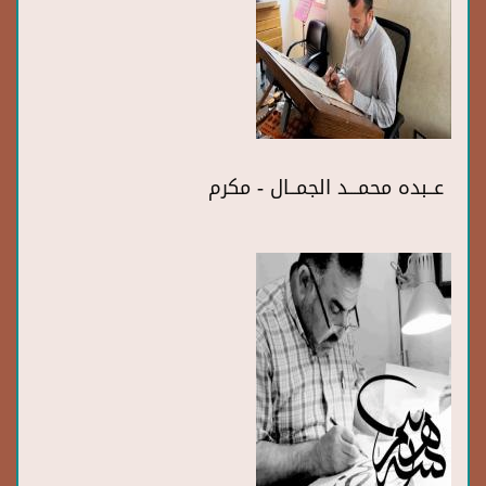
عــبده محمـــد الجمــال - مكرم