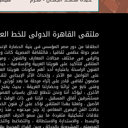
ملتقى القاهرة الدولى للخط الع
انطلاقا من دور مصر المؤسس فى بنية الحضارة الإنسـا
مصر دولة عظمى ثقافيا ، فالثقافة المصرية كانت 
والرقى فى مختلف مجالات المعارف والفنون ، ومن
الملتقى للتأكيد على هويتنا العربية والإسلامية ، ح
الفنون الراسخة باعتباره أحد أهم مكونات هويتنا العر
على التواصل مع الآخر ، وإحداث الأثر الإيجابي لت
وفنى نابع من تراثنا وحضارتنا العريقة ، بحيث يفتح حو
الأخرى ، ليؤكد أننا ونحن نتطلع للحاق باسباب العصر
مستشرفين آفاق المسقبل ، فإننا فى ذات الوقت نتم
الأصيل . ولعلنا بهذا الملتقى نؤكد على أن فنون الخط
حالات الفن البصرى المعاصر، إذ جنح مبدعوه ــ منذ زمن
علاقات تشكيلية متفردة ما بين سمو الحرف العرب
والبسط ، والاستدارة والاستطالة ، والتضاغط والتخ
المصمته ، المشحونة بالحركة ، وبين الفراغ المحيط به