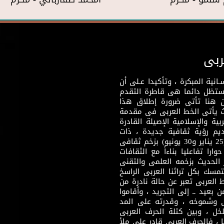
ربى
نية المبكرة ، وتأكيدا عـلى أن
وستظل دائما هى قاطرة التقدم
 هنا تأتى ضرورة إطلاق هذا
يث يأتى الخط العربى فى مقدمة
بية والإسلامية الإصيلة القادرة
قديم رؤية ثقافية جديدة ، ذات
مضمون ثقافى قادر على إثراء مرحلة ما بعد ثورتى (25 يناير و30 يونيو) بزخم ثقافى
ارا تفاعليا بناءاً مع الثقافات
 الحديث بزخمه العلمى والتقنى
سك بكل تراثنا العربى الراسخ
 العربى تعبر عن حالة نادرة من
 بعيد ــ إلى التجريد ، وأقاموا
ى وشموخه ، وقدرته على المد
لخل ، وبين كتلة الحرف العربى
ا ، فالحرف العربى قادر على ملأ