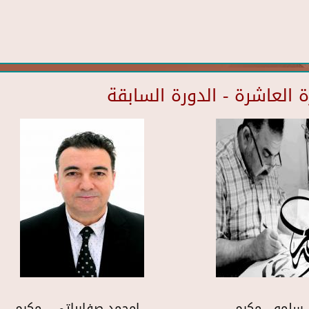
العاشرة - الدورة السابقة
سلمو - مكرم
امحمد صفارباتي - مكرم