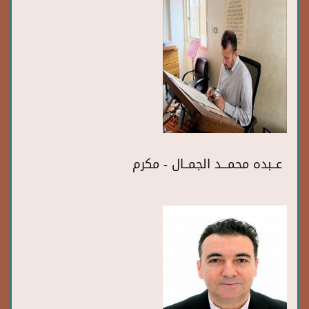
عــبده محمـــد الجمــال - مكرم