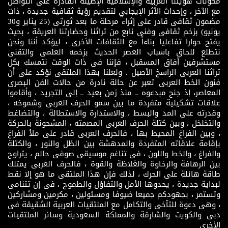
مكونات هويتنا العربية والإسلامية الإصيلة القادرة على التواصل
مع الآخر ، وإحداث الأثر الإيجابي لتقديم رؤية ثقافية جديدة ، ذات
مضمون ثقافى قادر على إثراء مرحلة ما بعد ثورتى (25 يناير و30
يونيو) بزخم ثقافى وفنى نابع من تراثنا وحضارتنا العريقة ، بحيث
يفتح حوارا تفاعليا بناءاً مع الثقافات الأخرى ، ليؤكد أننا ونحن
نتطلع للحاق باسباب العصر الحديث بزخمه العلمى والتقنى
مستشرفين آفاق المسقبل ، فإننا فى ذات الوقت نتمسك بكل
تراثنا العربى الراسخ الأصيل . ولعلنا بهذا الملتقى نؤكد على أن
فنون الخط العربى تعبر عن حالة نادرة من حالات الفن البصرى
المعاصر، إذ جنح مبدعوه ــ منذ زمن بعيد ــ إلى التجريد ، وأقاموا
علاقات تشكيلية متفردة ما بين سمو الحرف العربى وشموخه ،
وقدرته على المد والبسط ، والاستدارة والاستطالة ، والتضاغط
والتخلخل ، وبين كتلة الحرف العربى المصمته ، المشحونة بالحركة
، وبين الفراغ المحيط بها ، فالحرف العربى قادر على ملأ الفراغ
بإقامة علاقاته المتفردة والمدهشة بين الظل والنور ، والكتلة
والفراغ ، والخط واللون ، فى تناغم موسيقى صوفى حالم ، يتراوح
بين الرهافة والرخاوة والغلاظة والقوة ، فالحرف العربى يمتلك
طاقة هائلة على الحرك ، لذلك فإن هذا الملتقى ما هو إلا نقط
لبداية جديدة ، يحدوها الأمل والتفاؤل والطموح ، فى إن تتنامى
وتستمر ، بجهودكم جميعا ضيوفا ومسئولين ، مكرمين ومشاركين
، وهى دعوة للتآخى والتكامل مع الملتقيات العربية الشقيقة فى
دبى والكويت والشارقة والمملكة السعودية وسائر الملتقيات
الأخرى