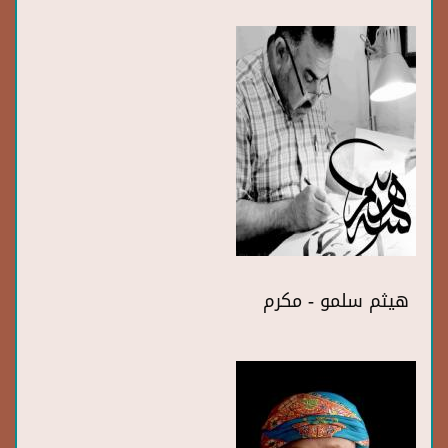
هيثم سلمو - مكرم