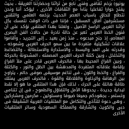
يونيو) بزخم ثقافى وفنى نابع من تراثنا وحضارتنا العريقة ، بحيث
يفتح حوارا تفاعليا بناءاً مع الثقافات الأخرى ، ليؤكد أننا ونحن
نتطلع للحاق باسباب العصر الحديث بزخمه العلمى والتقنى
مستشرفين آفاق المسقبل ، فإننا فى ذات الوقت نتمسك بكل
تراثنا العربى الراسخ الأصيل . ولعلنا بهذا الملتقى نؤكد على أن
فنون الخط العربى تعبر عن حالة نادرة من حالات الفن البصرى
المعاصر، إذ جنح مبدعوه ــ منذ زمن بعيد ــ إلى التجريد ، وأقاموا
علاقات تشكيلية متفردة ما بين سمو الحرف العربى وشموخه ،
وقدرته على المد والبسط ، والاستدارة والاستطالة ، والتضاغط
والتخلخل ، وبين كتلة الحرف العربى المصمته ، المشحونة بالحركة
، وبين الفراغ المحيط بها ، فالحرف العربى قادر على ملأ الفراغ
بإقامة علاقاته المتفردة والمدهشة بين الظل والنور ، والكتلة
والفراغ ، والخط واللون ، فى تناغم موسيقى صوفى حالم ، يتراوح
بين الرهافة والرخاوة والغلاظة والقوة ، فالحرف العربى يمتلك
طاقة هائلة على الحرك ، لذلك فإن هذا الملتقى ما هو إلا نقط
لبداية جديدة ، يحدوها الأمل والتفاؤل والطموح ، فى إن تتنامى
وتستمر ، بجهودكم جميعا ضيوفا ومسئولين ، مكرمين ومشاركين
، وهى دعوة للتآخى والتكامل مع الملتقيات العربية الشقيقة فى
دبى والكويت والشارقة والمملكة السعودية وسائر الملتقيات
الأخرى