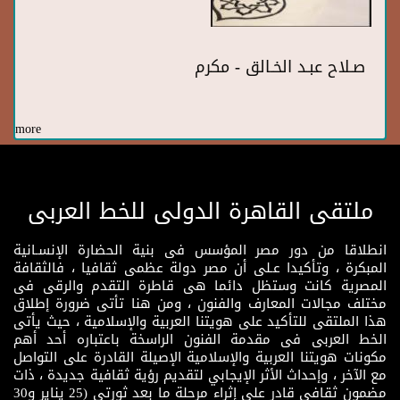
صـلاح عبـد الخـالق - مكرم
more
ملتقى القاهرة الدولى للخط العربى
انطلاقا من دور مصر المؤسس فى بنية الحضارة الإنسـانية
المبكرة ، وتأكيدا عـلى أن مصر دولة عظمى ثقافيا ، فالثقافة
المصرية كانت وستظل دائما هى قاطرة التقدم والرقى فى
مختلف مجالات المعارف والفنون ، ومن هنا تأتى ضرورة إطلاق
هذا الملتقى للتأكيد على هويتنا العربية والإسلامية ، حيث يأتى
الخط العربى فى مقدمة الفنون الراسخة باعتباره أحد أهم
مكونات هويتنا العربية والإسلامية الإصيلة القادرة على التواصل
مع الآخر ، وإحداث الأثر الإيجابي لتقديم رؤية ثقافية جديدة ، ذات
مضمون ثقافى قادر على إثراء مرحلة ما بعد ثورتى (25 يناير و30