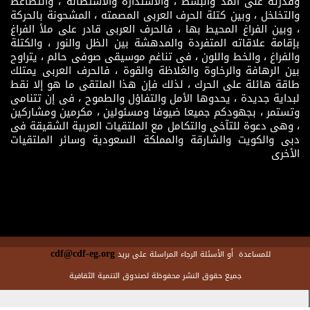
وقدرته على المد والبسط ، والاستدارة والاستطالة ، والتضاغط
والتخلخل ، وبين كتلة الحرف العربى المصمته ، المشحونة بالحركة
، وبين الفراغ المحيط بها ، فالحرف العربى قادر على ملأ الفراغ
بإقامة علاقاته المتفردة والمدهشة بين الظل والنور ، والكتلة
والفراغ ، والخط واللون ، فى تناغم موسيقى صوفى حالم ، يتراوح
بين الرهافة والرخاوة والغلاظة والقوة ، فالحرف العربى يمتلك
طاقة هائلة على الحرك ، لذلك فإن هذا الملتقى ما هو إلا نقط
لبداية جديدة ، يحدوها الأمل والتفاؤل والطموح ، فى إن تتنامى
وتستمر ، بجهودكم جميعا ضيوفا ومسئولين ، مكرمين ومشاركين
، وهى دعوة للتآخى والتكامل مع الملتقيات العربية الشقيقة فى
دبى والكويت والشارقة والمملكة السعودية وسائر الملتقيات
الأخرى
cdf@cdf-eg.org
للمساعدة أو الأسئلة الرجاء المراسلة على بريد
جميع حقوق النشر محفوظة لصندوق التنمية الثقافية