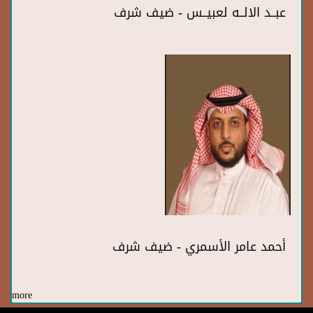
عبــد الالــه لعبيــس - ضيف شرف
أحمد عامر الأسمري - ضيف شرف
more