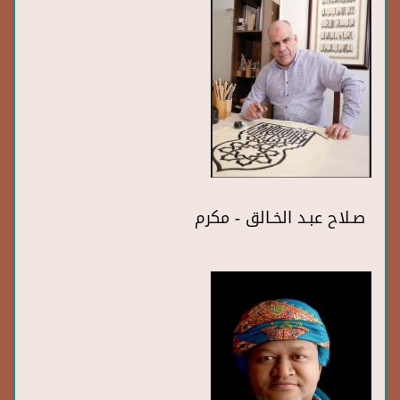
صـلاح عبـد الخـالق - مكرم