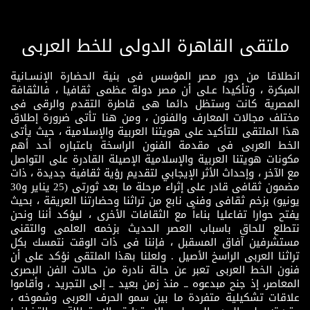
ملتقى القاهرة الدولى للخط العربى
انطلاقا من دور مصر المؤسس فى بنية الحضارة الإنسـانية
المبكرة ، وتأكيدا عـلى أن مصر دولة عظمى ثقافيا ، فالثقافة
المصرية كانت وستظل دائما هى قاطرة التقدم والرقى فى
مختلف مجالات المعارف والفنون ، ومن هنا تأتى ضرورة إطلاق
هذا الملتقى للتأكيد على هويتنا العربية والإسلامية ، حيث يأتى
الخط العربى فى مقدمة الفنون الراسخة باعتباره أحد أهم
مكونات هويتنا العربية والإسلامية الإصيلة القادرة على التواصل
مع الآخر ، وإحداث الأثر الإيجابي لتقديم رؤية ثقافية جديدة ، ذات
مضمون ثقافى قادر على إثراء مرحلة ما بعد ثورتى (25 يناير و30
يونيو) بزخم ثقافى وفنى نابع من تراثنا وحضارتنا العريقة ، بحيث
يفتح حوارا تفاعليا بناءاً مع الثقافات الأخرى ، ليؤكد أننا ونحن
نتطلع للحاق باسباب العصر الحديث بزخمه العلمى والتقنى
مستشرفين آفاق المسقبل ، فإننا فى ذات الوقت نتمسك بكل
تراثنا العربى الراسخ الأصيل . ولعلنا بهذا الملتقى نؤكد على أن
فنون الخط العربى تعبر عن حالة نادرة من حالات الفن البصرى
المعاصر، إذ جنح مبدعوه ــ منذ زمن بعيد ــ إلى التجريد ، وأقاموا
علاقات تشكيلية متفردة ما بين سمو الحرف العربى وشموخه ،