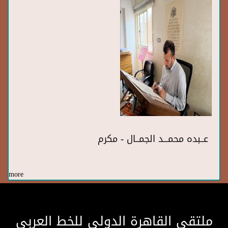
عــبده محمـــد الجمــال - مكرم
more
ملتقى القاهرة الدولى للخط العربى