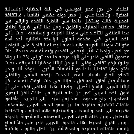
انطلاقا من دور مصر المؤسس فى بنية الحضارة الإنسـانية
المبكرة ، وتأكيدا عـلى أن مصر دولة عظمى ثقافيا ، فالثقافة
المصرية كانت وستظل دائما هى قاطرة التقدم والرقى فى
مختلف مجالات المعارف والفنون ، ومن هنا تأتى ضرورة إطلاق
هذا الملتقى للتأكيد على هويتنا العربية والإسلامية ، حيث يأتى
الخط العربى فى مقدمة الفنون الراسخة باعتباره أحد أهم
مكونات هويتنا العربية والإسلامية الإصيلة القادرة على التواصل
مع الآخر ، وإحداث الأثر الإيجابي لتقديم رؤية ثقافية جديدة ، ذات
مضمون ثقافى قادر على إثراء مرحلة ما بعد ثورتى (25 يناير و30
يونيو) بزخم ثقافى وفنى نابع من تراثنا وحضارتنا العريقة ، بحيث
يفتح حوارا تفاعليا بناءاً مع الثقافات الأخرى ، ليؤكد أننا ونحن
نتطلع للحاق باسباب العصر الحديث بزخمه العلمى والتقنى
مستشرفين آفاق المسقبل ، فإننا فى ذات الوقت نتمسك بكل
تراثنا العربى الراسخ الأصيل . ولعلنا بهذا الملتقى نؤكد على أن
فنون الخط العربى تعبر عن حالة نادرة من حالات الفن البصرى
المعاصر، إذ جنح مبدعوه ــ منذ زمن بعيد ــ إلى التجريد ، وأقاموا
علاقات تشكيلية متفردة ما بين سمو الحرف العربى وشموخه ،
وقدرته على المد والبسط ، والاستدارة والاستطالة ، والتضاغط
والتخلخل ، وبين كتلة الحرف العربى المصمته ، المشحونة بالحركة
، وبين الفراغ المحيط بها ، فالحرف العربى قادر على ملأ الفراغ
بإقامة علاقاته المتفردة والمدهشة بين الظل والنور ، والكتلة