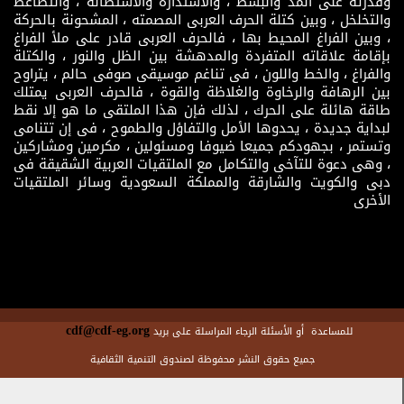
وقدرته على المد والبسط ، والاستدارة والاستطالة ، والتضاغط
والتخلخل ، وبين كتلة الحرف العربى المصمته ، المشحونة بالحركة
، وبين الفراغ المحيط بها ، فالحرف العربى قادر على ملأ الفراغ
بإقامة علاقاته المتفردة والمدهشة بين الظل والنور ، والكتلة
والفراغ ، والخط واللون ، فى تناغم موسيقى صوفى حالم ، يتراوح
بين الرهافة والرخاوة والغلاظة والقوة ، فالحرف العربى يمتلك
طاقة هائلة على الحرك ، لذلك فإن هذا الملتقى ما هو إلا نقط
لبداية جديدة ، يحدوها الأمل والتفاؤل والطموح ، فى إن تتنامى
وتستمر ، بجهودكم جميعا ضيوفا ومسئولين ، مكرمين ومشاركين
، وهى دعوة للتآخى والتكامل مع الملتقيات العربية الشقيقة فى
دبى والكويت والشارقة والمملكة السعودية وسائر الملتقيات
الأخرى
cdf@cdf-eg.org
للمساعدة أو الأسئلة الرجاء المراسلة على بريد
جميع حقوق النشر محفوظة لصندوق التنمية الثقافية