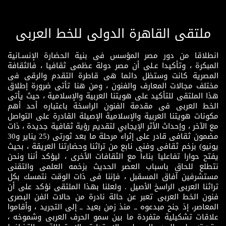
ملتقى القاهرة الدولى للخط العربى
انطلاقا من دور مصر المؤسس فى بنية الحضارة الإنسـانية
المبكرة ، وتأكيدا عـلى أن مصر دولة عظمى ثقافيا ، فالثقافة
المصرية كانت وستظل دائما هى قاطرة التقدم والرقى فى
مختلف مجالات المعارف والفنون ، ومن هنا تأتى ضرورة إطلاق
هذا الملتقى للتأكيد على هويتنا العربية والإسلامية ، حيث يأتى
الخط العربى فى مقدمة الفنون الراسخة باعتباره أحد أهم
مكونات هويتنا العربية والإسلامية الإصيلة القادرة على التواصل
مع الآخر ، وإحداث الأثر الإيجابي لتقديم رؤية ثقافية جديدة ، ذات
مضمون ثقافى قادر على إثراء مرحلة ما بعد ثورتى (25 يناير و30
يونيو) بزخم ثقافى وفنى نابع من تراثنا وحضارتنا العريقة ، بحيث
يفتح حوارا تفاعليا بناءاً مع الثقافات الأخرى ، ليؤكد أننا ونحن
نتطلع للحاق باسباب العصر الحديث بزخمه العلمى والتقنى
مستشرفين آفاق المسقبل ، فإننا فى ذات الوقت نتمسك بكل
تراثنا العربى الراسخ الأصيل . ولعلنا بهذا الملتقى نؤكد على أن
فنون الخط العربى تعبر عن حالة نادرة من حالات الفن البصرى
المعاصر، إذ جنح مبدعوه ــ منذ زمن بعيد ــ إلى التجريد ، وأقاموا
علاقات تشكيلية متفردة ما بين سمو الحرف العربى وشموخه ،