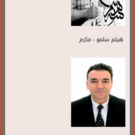
هيثم سلمو - مكرم