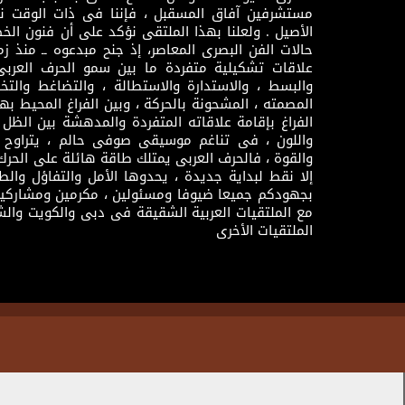
مستشرفين آفاق المسقبل ، فإننا فى ذات الوقت نتم
الأصيل . ولعلنا بهذا الملتقى نؤكد على أن فنون الخط
حالات الفن البصرى المعاصر، إذ جنح مبدعوه ــ منذ زمن
علاقات تشكيلية متفردة ما بين سمو الحرف العرب
والبسط ، والاستدارة والاستطالة ، والتضاغط والتخ
المصمته ، المشحونة بالحركة ، وبين الفراغ المحيط به
الفراغ بإقامة علاقاته المتفردة والمدهشة بين الظل وا
واللون ، فى تناغم موسيقى صوفى حالم ، يتراوح بي
والقوة ، فالحرف العربى يمتلك طاقة هائلة على الحرك
إلا نقط لبداية جديدة ، يحدوها الأمل والتفاؤل وال
بجهودكم جميعا ضيوفا ومسئولين ، مكرمين ومشاركين
مع الملتقيات العربية الشقيقة فى دبى والكويت والش
الملتقيات الأخرى