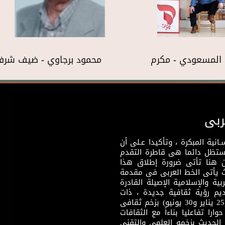
المسعودي - مكرم
محمود برجاوي - ضيف شر
ربى
نية المبكرة ، وتأكيدا عـلى أن
وستظل دائما هى قاطرة التقدم
 هنا تأتى ضرورة إطلاق هذا
يث يأتى الخط العربى فى مقدمة
بية والإسلامية الإصيلة القادرة
قديم رؤية ثقافية جديدة ، ذات
مضمون ثقافى قادر على إثراء مرحلة ما بعد ثورتى (25 يناير و30 يونيو) بزخم ثقافى
ارا تفاعليا بناءاً مع الثقافات
 الحديث بزخمه العلمى والتقنى