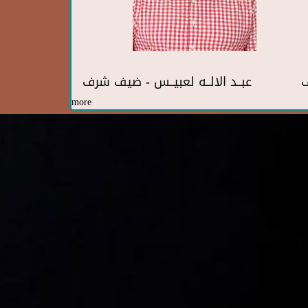
ف
عبــد الالــه لعبيــس - ضيف شرف
more