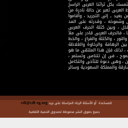
سك بكل تراثنا العربى الراسخ
 العربى تعبر عن حالة نادرة من
 بعيد ــ إلى التجريد ، وأقاموا
ى وشموخه ، وقدرته على المد
لخل ، وبين كتلة الحرف العربى
ا ، فالحرف العربى قادر على ملأ
لنور ، والكتلة والفراغ ، والخط
ن الرهافة والرخاوة والغلاظة
 ، لذلك فإن هذا الملتقى ما هو
طموح ، فى إن تتنامى وتستمر ،
 ، وهى دعوة للتآخى والتكامل
ارقة والمملكة السعودية وسائر
cdf@cdf-eg.org
للمساعدة أو الأسئلة الرجاء المراسلة على بريد
جميع حقوق النشر محفوظة لصندوق التنمية الثقافية