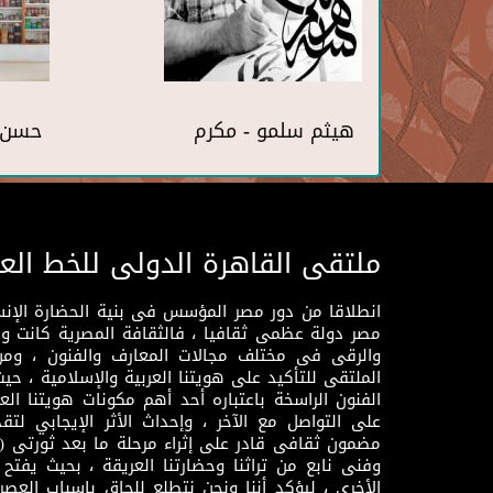
هيثم سلمو - مكرم
حسن 
ملتقى القاهرة الدولى للخط الع
انطلاقا من دور مصر المؤسس فى بنية الحضارة الإنسـا
مصر دولة عظمى ثقافيا ، فالثقافة المصرية كانت 
والرقى فى مختلف مجالات المعارف والفنون ، ومن
الملتقى للتأكيد على هويتنا العربية والإسلامية ، ح
الفنون الراسخة باعتباره أحد أهم مكونات هويتنا العر
على التواصل مع الآخر ، وإحداث الأثر الإيجابي لت
وفنى نابع من تراثنا وحضارتنا العريقة ، بحيث يفتح حو
الأخرى ، ليؤكد أننا ونحن نتطلع للحاق باسباب العصر