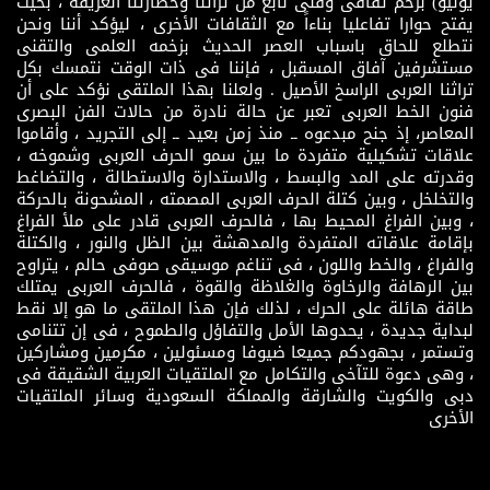
يونيو) بزخم ثقافى وفنى نابع من تراثنا وحضارتنا العريقة ، بحيث
يفتح حوارا تفاعليا بناءاً مع الثقافات الأخرى ، ليؤكد أننا ونحن
نتطلع للحاق باسباب العصر الحديث بزخمه العلمى والتقنى
مستشرفين آفاق المسقبل ، فإننا فى ذات الوقت نتمسك بكل
تراثنا العربى الراسخ الأصيل . ولعلنا بهذا الملتقى نؤكد على أن
فنون الخط العربى تعبر عن حالة نادرة من حالات الفن البصرى
المعاصر، إذ جنح مبدعوه ــ منذ زمن بعيد ــ إلى التجريد ، وأقاموا
علاقات تشكيلية متفردة ما بين سمو الحرف العربى وشموخه ،
وقدرته على المد والبسط ، والاستدارة والاستطالة ، والتضاغط
والتخلخل ، وبين كتلة الحرف العربى المصمته ، المشحونة بالحركة
، وبين الفراغ المحيط بها ، فالحرف العربى قادر على ملأ الفراغ
بإقامة علاقاته المتفردة والمدهشة بين الظل والنور ، والكتلة
والفراغ ، والخط واللون ، فى تناغم موسيقى صوفى حالم ، يتراوح
بين الرهافة والرخاوة والغلاظة والقوة ، فالحرف العربى يمتلك
طاقة هائلة على الحرك ، لذلك فإن هذا الملتقى ما هو إلا نقط
لبداية جديدة ، يحدوها الأمل والتفاؤل والطموح ، فى إن تتنامى
وتستمر ، بجهودكم جميعا ضيوفا ومسئولين ، مكرمين ومشاركين
، وهى دعوة للتآخى والتكامل مع الملتقيات العربية الشقيقة فى
دبى والكويت والشارقة والمملكة السعودية وسائر الملتقيات
الأخرى