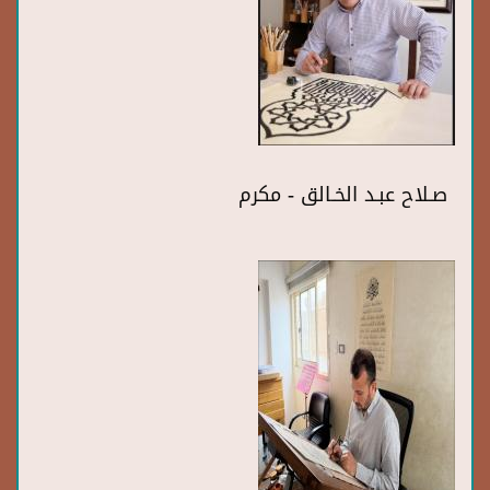
صـلاح عبـد الخـالق - مكرم