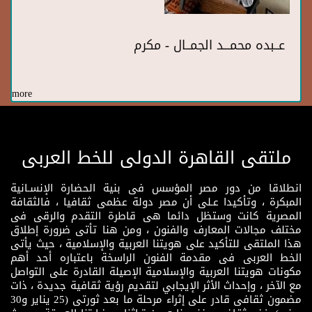
عــبده محمـــد الجمــال - مكرم
more
ملتقى القاهرة الدولى للخط العربى
انطلاقا من دور مصر المؤسس فى بنية الحضارة الإنسـانية
المبكرة ، وتأكيدا عـلى أن مصر دولة عظمى ثقافيا ، فالثقافة
المصرية كانت وستظل دائما هى قاطرة التقدم والرقى فى
مختلف مجالات المعارف والفنون ، ومن هنا تأتى ضرورة إطلاق
هذا الملتقى للتأكيد على هويتنا العربية والإسلامية ، حيث يأتى
الخط العربى فى مقدمة الفنون الراسخة باعتباره أحد أهم
مكونات هويتنا العربية والإسلامية الإصيلة القادرة على التواصل
مع الآخر ، وإحداث الأثر الإيجابي لتقديم رؤية ثقافية جديدة ، ذات
مضمون ثقافى قادر على إثراء مرحلة ما بعد ثورتى (25 يناير و30