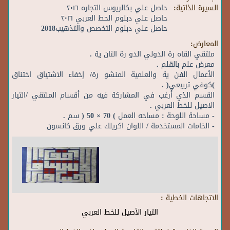
السيرة الذاتية:
حاصل علي بكالريوس التجاره ٢٠١٦
حاصل علي دبلوم الحط العربي ٢٠١٦
حاصل علي دبلوم التخصص والتذهيب2018
المعارض:
ملتقي القاه رة الدولي الدو رة الثان ية .
معرض علم بالقلم .
الأعمال الفن ية والعلمية المنشو رة/ إخفاء الاشتياق اختناق
)كوفي تربيعي( .
القسم الذي أرغب في المشاركة فيه من أقسام الملتقي /التيار
الاصيل للخط العربي .
- مساحة اللوحة : مساحه العمل ) 70 × 50 ( سم .
- الخامات المستخدمة / اللوان اكريلك علي ورق كانسون
الاتجاهات الخطية :
التيار الأصيل للخط العربي