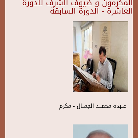
المكرمون و ضيوف الشرف للدورة
العاشرة - الدورة السابقة
عــبده محمـــد الجمــال - مكرم