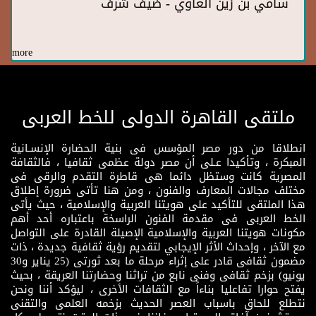
سامي بن زين الغاوي - ضيف شرف
more
ملتقى القاهرة الدولى للخط العربى
انطلاقا من دور مصر المؤسس فى بنية الحضارة الإنسـانية
المبكرة ، وتأكيدا عـلى أن مصر دولة عظمى ثقافيا ، فالثقافة
المصرية كانت وستظل دائما هى قاطرة التقدم والرقى فى
مختلف مجالات المعارف والفنون ، ومن هنا تأتى ضرورة إطلاق
هذا الملتقى للتأكيد على هويتنا العربية والإسلامية ، حيث يأتى
الخط العربى فى مقدمة الفنون الراسخة باعتباره أحد أهم
مكونات هويتنا العربية والإسلامية الإصيلة القادرة على التواصل
مع الآخر ، وإحداث الأثر الإيجابي لتقديم رؤية ثقافية جديدة ، ذات
مضمون ثقافى قادر على إثراء مرحلة ما بعد ثورتى (25 يناير و30
يونيو) بزخم ثقافى وفنى نابع من تراثنا وحضارتنا العريقة ، بحيث
يفتح حوارا تفاعليا بناءاً مع الثقافات الأخرى ، ليؤكد أننا ونحن
نتطلع للحاق باسباب العصر الحديث بزخمه العلمى والتقنى