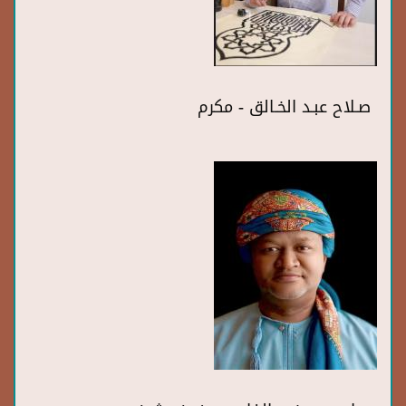
صـلاح عبـد الخـالق - مكرم