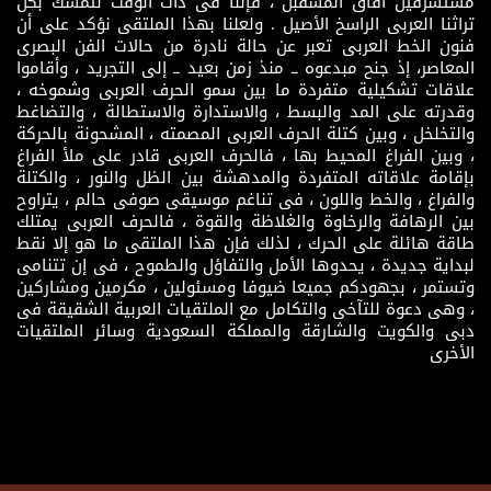
مستشرفين آفاق المسقبل ، فإننا فى ذات الوقت نتمسك بكل
تراثنا العربى الراسخ الأصيل . ولعلنا بهذا الملتقى نؤكد على أن
فنون الخط العربى تعبر عن حالة نادرة من حالات الفن البصرى
المعاصر، إذ جنح مبدعوه ــ منذ زمن بعيد ــ إلى التجريد ، وأقاموا
علاقات تشكيلية متفردة ما بين سمو الحرف العربى وشموخه ،
وقدرته على المد والبسط ، والاستدارة والاستطالة ، والتضاغط
والتخلخل ، وبين كتلة الحرف العربى المصمته ، المشحونة بالحركة
، وبين الفراغ المحيط بها ، فالحرف العربى قادر على ملأ الفراغ
بإقامة علاقاته المتفردة والمدهشة بين الظل والنور ، والكتلة
والفراغ ، والخط واللون ، فى تناغم موسيقى صوفى حالم ، يتراوح
بين الرهافة والرخاوة والغلاظة والقوة ، فالحرف العربى يمتلك
طاقة هائلة على الحرك ، لذلك فإن هذا الملتقى ما هو إلا نقط
لبداية جديدة ، يحدوها الأمل والتفاؤل والطموح ، فى إن تتنامى
وتستمر ، بجهودكم جميعا ضيوفا ومسئولين ، مكرمين ومشاركين
، وهى دعوة للتآخى والتكامل مع الملتقيات العربية الشقيقة فى
دبى والكويت والشارقة والمملكة السعودية وسائر الملتقيات
الأخرى