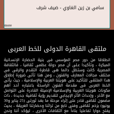
سامي بن زين الغاوي - ضيف شرف
more
ملتقى القاهرة الدولى للخط العربى
انطلاقا من دور مصر المؤسس فى بنية الحضارة الإنسـانية
المبكرة ، وتأكيدا عـلى أن مصر دولة عظمى ثقافيا ، فالثقافة
المصرية كانت وستظل دائما هى قاطرة التقدم والرقى فى
مختلف مجالات المعارف والفنون ، ومن هنا تأتى ضرورة إطلاق
هذا الملتقى للتأكيد على هويتنا العربية والإسلامية ، حيث يأتى
الخط العربى فى مقدمة الفنون الراسخة باعتباره أحد أهم
مكونات هويتنا العربية والإسلامية الإصيلة القادرة على التواصل
مع الآخر ، وإحداث الأثر الإيجابي لتقديم رؤية ثقافية جديدة ، ذات
مضمون ثقافى قادر على إثراء مرحلة ما بعد ثورتى (25 يناير و30
يونيو) بزخم ثقافى وفنى نابع من تراثنا وحضارتنا العريقة ، بحيث
يفتح حوارا تفاعليا بناءاً مع الثقافات الأخرى ، ليؤكد أننا ونحن