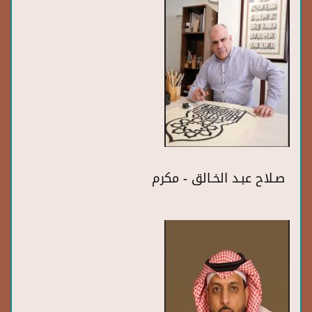
صـلاح عبـد الخـالق - مكرم