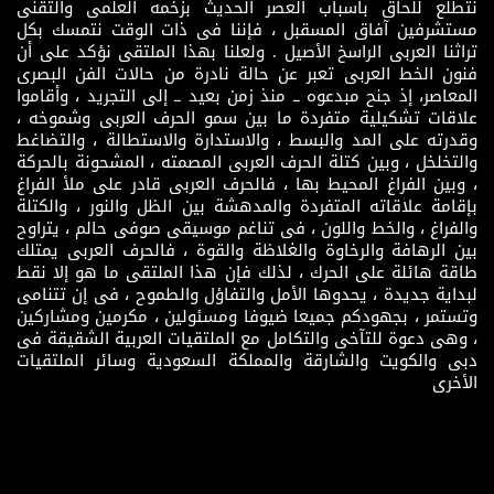
نتطلع للحاق باسباب العصر الحديث بزخمه العلمى والتقنى
مستشرفين آفاق المسقبل ، فإننا فى ذات الوقت نتمسك بكل
تراثنا العربى الراسخ الأصيل . ولعلنا بهذا الملتقى نؤكد على أن
فنون الخط العربى تعبر عن حالة نادرة من حالات الفن البصرى
المعاصر، إذ جنح مبدعوه ــ منذ زمن بعيد ــ إلى التجريد ، وأقاموا
علاقات تشكيلية متفردة ما بين سمو الحرف العربى وشموخه ،
وقدرته على المد والبسط ، والاستدارة والاستطالة ، والتضاغط
والتخلخل ، وبين كتلة الحرف العربى المصمته ، المشحونة بالحركة
، وبين الفراغ المحيط بها ، فالحرف العربى قادر على ملأ الفراغ
بإقامة علاقاته المتفردة والمدهشة بين الظل والنور ، والكتلة
والفراغ ، والخط واللون ، فى تناغم موسيقى صوفى حالم ، يتراوح
بين الرهافة والرخاوة والغلاظة والقوة ، فالحرف العربى يمتلك
طاقة هائلة على الحرك ، لذلك فإن هذا الملتقى ما هو إلا نقط
لبداية جديدة ، يحدوها الأمل والتفاؤل والطموح ، فى إن تتنامى
وتستمر ، بجهودكم جميعا ضيوفا ومسئولين ، مكرمين ومشاركين
، وهى دعوة للتآخى والتكامل مع الملتقيات العربية الشقيقة فى
دبى والكويت والشارقة والمملكة السعودية وسائر الملتقيات
الأخرى