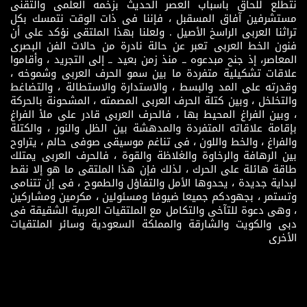
نتطلع للحاق باسباب العصر الحديث بزخمه العلمى والتقنى
مستشرفين آفاق المسقبل ، فإننا فى ذات الوقت نتمسك بكل
تراثنا العربى الراسخ الأصيل . ولعلنا بهذا الملتقى نؤكد على أن
فنون الخط العربى تعبر عن حالة نادرة من حالات الفن البصرى
المعاصر، إذ جنح مبدعوه ــ منذ زمن بعيد ــ إلى التجريد ، وأقاموا
علاقات تشكيلية متفردة ما بين سمو الحرف العربى وشموخه ،
وقدرته على المد والبسط ، والاستدارة والاستطالة ، والتضاغط
والتخلخل ، وبين كتلة الحرف العربى المصمته ، المشحونة بالحركة
، وبين الفراغ المحيط بها ، فالحرف العربى قادر على ملأ الفراغ
بإقامة علاقاته المتفردة والمدهشة بين الظل والنور ، والكتلة
والفراغ ، والخط واللون ، فى تناغم موسيقى صوفى حالم ، يتراوح
بين الرهافة والرخاوة والغلاظة والقوة ، فالحرف العربى يمتلك
طاقة هائلة على الحرك ، لذلك فإن هذا الملتقى ما هو إلا نقط
لبداية جديدة ، يحدوها الأمل والتفاؤل والطموح ، فى إن تتنامى
وتستمر ، بجهودكم جميعا ضيوفا ومسئولين ، مكرمين ومشاركين
، وهى دعوة للتآخى والتكامل مع الملتقيات العربية الشقيقة فى
دبى والكويت والشارقة والمملكة السعودية وسائر الملتقيات
الأخرى