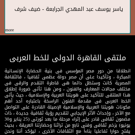
ياسر يوسف عبد المهدي الجرابعة - ضيف شرف
more
ملتقى القاهرة الدولى للخط العربى
انطلاقا من دور مصر المؤسس فى بنية الحضارة الإنسـانية
المبكرة ، وتأكيدا عـلى أن مصر دولة عظمى ثقافيا ، فالثقافة
المصرية كانت وستظل دائما هى قاطرة التقدم والرقى فى
مختلف مجالات المعارف والفنون ، ومن هنا تأتى ضرورة إطلاق
هذا الملتقى للتأكيد على هويتنا العربية والإسلامية ، حيث يأتى
الخط العربى فى مقدمة الفنون الراسخة باعتباره أحد أهم
مكونات هويتنا العربية والإسلامية الإصيلة القادرة على التواصل
مع الآخر ، وإحداث الأثر الإيجابي لتقديم رؤية ثقافية جديدة ، ذات
مضمون ثقافى قادر على إثراء مرحلة ما بعد ثورتى (25 يناير و30
يونيو) بزخم ثقافى وفنى نابع من تراثنا وحضارتنا العريقة ، بحيث
يفتح حوارا تفاعليا بناءاً مع الثقافات الأخرى ، ليؤكد أننا ونحن