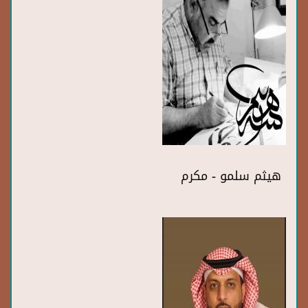
هيثم سلمو - مكرم