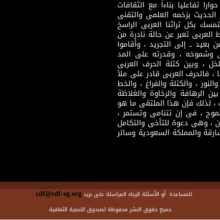
ارا تفاعليا بناءاً مع الثقافات
 الحديث بزخمه العلمى والتقنى
سك بكل تراثنا العربى الراسخ
 العربى تعبر عن حالة نادرة من
 بعيد ــ إلى التجريد ، وأقاموا
ى وشموخه ، وقدرته على المد
لخل ، وبين كتلة الحرف العربى
ا ، فالحرف العربى قادر على ملأ
لنور ، والكتلة والفراغ ، والخط
ن الرهافة والرخاوة والغلاظة
 ، لذلك فإن هذا الملتقى ما هو
طموح ، فى إن تتنامى وتستمر ،
 ، وهى دعوة للتآخى والتكامل
ارقة والمملكة السعودية وسائر
cdf@cdf-eg.org
للمساعدة أو الأسئلة الرجاء المراسلة على بريد
جميع حقوق النشر محفوظة لصندوق التنمية الثقافية