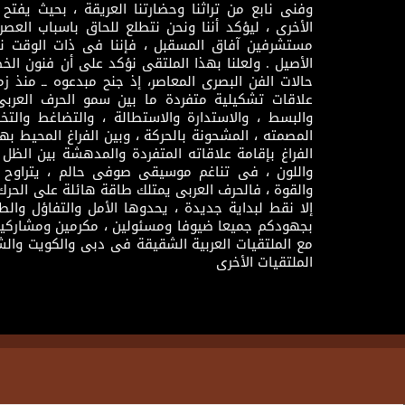
وفنى نابع من تراثنا وحضارتنا العريقة ، بحيث يفتح حو
الأخرى ، ليؤكد أننا ونحن نتطلع للحاق باسباب العصر
مستشرفين آفاق المسقبل ، فإننا فى ذات الوقت نتم
الأصيل . ولعلنا بهذا الملتقى نؤكد على أن فنون الخط
حالات الفن البصرى المعاصر، إذ جنح مبدعوه ــ منذ زمن
علاقات تشكيلية متفردة ما بين سمو الحرف العرب
والبسط ، والاستدارة والاستطالة ، والتضاغط والتخ
المصمته ، المشحونة بالحركة ، وبين الفراغ المحيط به
الفراغ بإقامة علاقاته المتفردة والمدهشة بين الظل وا
واللون ، فى تناغم موسيقى صوفى حالم ، يتراوح بي
والقوة ، فالحرف العربى يمتلك طاقة هائلة على الحرك
إلا نقط لبداية جديدة ، يحدوها الأمل والتفاؤل وال
بجهودكم جميعا ضيوفا ومسئولين ، مكرمين ومشاركين
مع الملتقيات العربية الشقيقة فى دبى والكويت والش
الملتقيات الأخرى