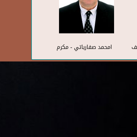
ف
امحمد صفارباتي - مكرم