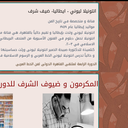
انتونيلا ليوني - ايطاليا- ضيف شرف
فنانة و متخصصة في تاريخ الفن
مواليد إيطاليا عام ١٩٥٩
انتونيلا ليوني ولدت بإيطاليا و تقيم حالياً بالقاهرة. هي فنانة
انتونيلا تحمل دبلوم في الفنون الآسيوية من المتحف البريطاني
الاسلامي في ٢٠٠٣.
كتلميذة للدكتورة صبيحة الخمير انتونيلا ليونى ورثت حساسيتها ل
و حالياً تدرس انتونيلا ليوني الخط العربي و الرسوم الاسلامية 
الدورة الرابعة لملتقى القاهرة الدولى لفن الخط العريى
المكرمون و ضيوف الشرف للدورة 