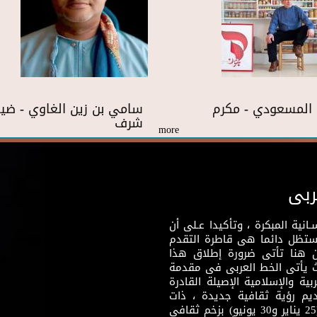
المسعودي - مكرم
سامي بن زين الغاوي - ضي
شرف
more
ربى
نية المبكرة ، وتأكيدا عـلى أن
وستظل دائما هى قاطرة التقدم
 هنا تأتى ضرورة إطلاق هذا
يث يأتى الخط العربى فى مقدمة
بية والإسلامية الإصيلة القادرة
قديم رؤية ثقافية جديدة ، ذات
مضمون ثقافى قادر على إثراء مرحلة ما بعد ثورتى (25 يناير و30 يونيو) بزخم ثقافى