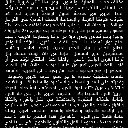
مختلف مجالات المعارف والفنون ، ومن هنا تأتى ضرورة إطلاق
هذا الملتقى للتأكيد على هويتنا العربية والإسلامية ، حيث يأتى
الخط العربى فى مقدمة الفنون الراسخة باعتباره أحد أهم
مكونات هويتنا العربية والإسلامية الإصيلة القادرة على التواصل
مع الآخر ، وإحداث الأثر الإيجابي لتقديم رؤية ثقافية جديدة ، ذات
مضمون ثقافى قادر على إثراء مرحلة ما بعد ثورتى (25 يناير و30
يونيو) بزخم ثقافى وفنى نابع من تراثنا وحضارتنا العريقة ، بحيث
يفتح حوارا تفاعليا بناءاً مع الثقافات الأخرى ، ليؤكد أننا ونحن
نتطلع للحاق باسباب العصر الحديث بزخمه العلمى والتقنى
مستشرفين آفاق المسقبل ، فإننا فى ذات الوقت نتمسك بكل
تراثنا العربى الراسخ الأصيل . ولعلنا بهذا الملتقى نؤكد على أن
فنون الخط العربى تعبر عن حالة نادرة من حالات الفن البصرى
المعاصر، إذ جنح مبدعوه ــ منذ زمن بعيد ــ إلى التجريد ، وأقاموا
علاقات تشكيلية متفردة ما بين سمو الحرف العربى وشموخه ،
وقدرته على المد والبسط ، والاستدارة والاستطالة ، والتضاغط
والتخلخل ، وبين كتلة الحرف العربى المصمته ، المشحونة بالحركة
، وبين الفراغ المحيط بها ، فالحرف العربى قادر على ملأ الفراغ
بإقامة علاقاته المتفردة والمدهشة بين الظل والنور ، والكتلة
والفراغ ، والخط واللون ، فى تناغم موسيقى صوفى حالم ، يتراوح
بين الرهافة والرخاوة والغلاظة والقوة ، فالحرف العربى يمتلك
طاقة هائلة على الحرك ، لذلك فإن هذا الملتقى ما هو إلا نقط
لبداية جديدة ، يحدوها الأمل والتفاؤل والطموح ، فى إن تتنامى
وتستمر ، بجهودكم جميعا ضيوفا ومسئولين ، مكرمين ومشاركين