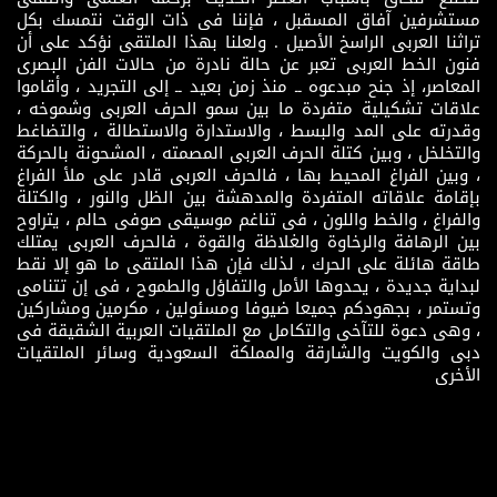
مستشرفين آفاق المسقبل ، فإننا فى ذات الوقت نتمسك بكل
تراثنا العربى الراسخ الأصيل . ولعلنا بهذا الملتقى نؤكد على أن
فنون الخط العربى تعبر عن حالة نادرة من حالات الفن البصرى
المعاصر، إذ جنح مبدعوه ــ منذ زمن بعيد ــ إلى التجريد ، وأقاموا
علاقات تشكيلية متفردة ما بين سمو الحرف العربى وشموخه ،
وقدرته على المد والبسط ، والاستدارة والاستطالة ، والتضاغط
والتخلخل ، وبين كتلة الحرف العربى المصمته ، المشحونة بالحركة
، وبين الفراغ المحيط بها ، فالحرف العربى قادر على ملأ الفراغ
بإقامة علاقاته المتفردة والمدهشة بين الظل والنور ، والكتلة
والفراغ ، والخط واللون ، فى تناغم موسيقى صوفى حالم ، يتراوح
بين الرهافة والرخاوة والغلاظة والقوة ، فالحرف العربى يمتلك
طاقة هائلة على الحرك ، لذلك فإن هذا الملتقى ما هو إلا نقط
لبداية جديدة ، يحدوها الأمل والتفاؤل والطموح ، فى إن تتنامى
وتستمر ، بجهودكم جميعا ضيوفا ومسئولين ، مكرمين ومشاركين
، وهى دعوة للتآخى والتكامل مع الملتقيات العربية الشقيقة فى
دبى والكويت والشارقة والمملكة السعودية وسائر الملتقيات
الأخرى