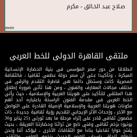
صـلاح عبـد الخـالق - مكرم
more
ملتقى القاهرة الدولى للخط العربى
انطلاقا من دور مصر المؤسس فى بنية الحضارة الإنسـانية
المبكرة ، وتأكيدا عـلى أن مصر دولة عظمى ثقافيا ، فالثقافة
المصرية كانت وستظل دائما هى قاطرة التقدم والرقى فى
مختلف مجالات المعارف والفنون ، ومن هنا تأتى ضرورة إطلاق
هذا الملتقى للتأكيد على هويتنا العربية والإسلامية ، حيث يأتى
الخط العربى فى مقدمة الفنون الراسخة باعتباره أحد أهم
مكونات هويتنا العربية والإسلامية الإصيلة القادرة على التواصل
مع الآخر ، وإحداث الأثر الإيجابي لتقديم رؤية ثقافية جديدة ، ذات
مضمون ثقافى قادر على إثراء مرحلة ما بعد ثورتى (25 يناير و30
يونيو) بزخم ثقافى وفنى نابع من تراثنا وحضارتنا العريقة ، بحيث
يفتح حوارا تفاعليا بناءاً مع الثقافات الأخرى ، ليؤكد أننا ونحن
نتطلع للحاق باسباب العصر الحديث بزخمه العلمى والتقنى