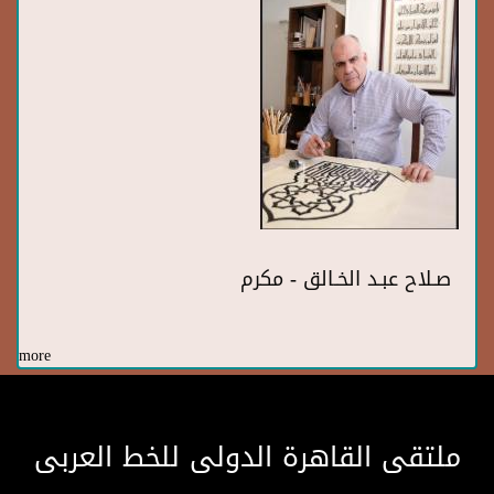
صـلاح عبـد الخـالق - مكرم
more
ملتقى القاهرة الدولى للخط العربى