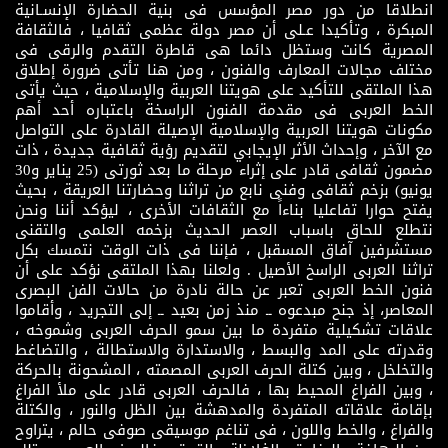
انطلاقا من دور مصر المؤسس فى بنية الحضارة الإنسـانية
المبكرة ، وتأكيدا عـلى أن مصر دولة عظمى ثقافيا ، فالثقافة
المصرية كانت وستظل دائما هى قاطرة التقدم والرقى فى
مختلف مجالات المعارف والفنون ، ومن هنا تأتى ضرورة إطلاق
هذا الملتقى للتأكيد على هويتنا العربية والإسلامية ، حيث يأتى
الخط العربى فى مقدمة الفنون الراسخة باعتباره أحد أهم
مكونات هويتنا العربية والإسلامية الإصيلة القادرة على التواصل
مع الآخر ، وإحداث الأثر الإيجابي لتقديم رؤية ثقافية جديدة ، ذات
مضمون ثقافى قادر على إثراء مرحلة ما بعد ثورتى (25 يناير و30
يونيو) بزخم ثقافى وفنى نابع من تراثنا وحضارتنا العريقة ، بحيث
يفتح حوارا تفاعليا بناءاً مع الثقافات الأخرى ، ليؤكد أننا ونحن
نتطلع للحاق باسباب العصر الحديث بزخمه العلمى والتقنى
مستشرفين آفاق المسقبل ، فإننا فى ذات الوقت نتمسك بكل
تراثنا العربى الراسخ الأصيل . ولعلنا بهذا الملتقى نؤكد على أن
فنون الخط العربى تعبر عن حالة نادرة من حالات الفن البصرى
المعاصر، إذ جنح مبدعوه ــ منذ زمن بعيد ــ إلى التجريد ، وأقاموا
علاقات تشكيلية متفردة ما بين سمو الحرف العربى وشموخه ،
وقدرته على المد والبسط ، والاستدارة والاستطالة ، والتضاغط
والتخلخل ، وبين كتلة الحرف العربى المصمته ، المشحونة بالحركة
، وبين الفراغ المحيط بها ، فالحرف العربى قادر على ملأ الفراغ
بإقامة علاقاته المتفردة والمدهشة بين الظل والنور ، والكتلة
والفراغ ، والخط واللون ، فى تناغم موسيقى صوفى حالم ، يتراوح