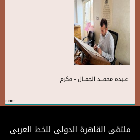
عــبده محمـــد الجمــال - مكرم
more
ملتقى القاهرة الدولى للخط العربى