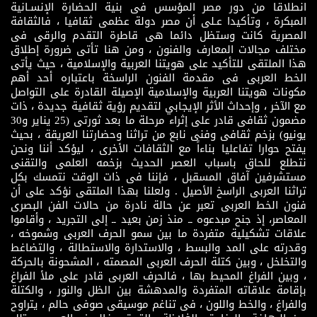
انطلاقا من دور مصر المؤسس فى بنية الحضارة الإنسـانية
المبكرة ، وتأكيدا عـلى أن مصر دولة عظمى ثقافيا ، فالثقافة
المصرية كانت وستظل دائما هى قاطرة التقدم والرقى فى
مختلف مجالات المعارف والفنون ، ومن هنا تأتى ضرورة إطلاق
هذا الملتقى للتأكيد على هويتنا العربية والإسلامية ، حيث يأتى
الخط العربى فى مقدمة الفنون الراسخة باعتباره أحد أهم
مكونات هويتنا العربية والإسلامية الإصيلة القادرة على التواصل
مع الآخر ، وإحداث الأثر الإيجابي لتقديم رؤية ثقافية جديدة ، ذات
مضمون ثقافى قادر على إثراء مرحلة ما بعد ثورتى (25 يناير و30
يونيو) بزخم ثقافى وفنى نابع من تراثنا وحضارتنا العريقة ، بحيث
يفتح حوارا تفاعليا بناءاً مع الثقافات الأخرى ، ليؤكد أننا ونحن
نتطلع للحاق باسباب العصر الحديث بزخمه العلمى والتقنى
مستشرفين آفاق المسقبل ، فإننا فى ذات الوقت نتمسك بكل
تراثنا العربى الراسخ الأصيل . ولعلنا بهذا الملتقى نؤكد على أن
فنون الخط العربى تعبر عن حالة نادرة من حالات الفن البصرى
المعاصر، إذ جنح مبدعوه ــ منذ زمن بعيد ــ إلى التجريد ، وأقاموا
علاقات تشكيلية متفردة ما بين سمو الحرف العربى وشموخه ،
وقدرته على المد والبسط ، والاستدارة والاستطالة ، والتضاغط
والتخلخل ، وبين كتلة الحرف العربى المصمته ، المشحونة بالحركة
، وبين الفراغ المحيط بها ، فالحرف العربى قادر على ملأ الفراغ
بإقامة علاقاته المتفردة والمدهشة بين الظل والنور ، والكتلة
والفراغ ، والخط واللون ، فى تناغم موسيقى صوفى حالم ، يتراوح