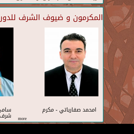
المكرمون و ضيوف الشرف للدورة 
امحمد صفارباتي - مكرم
سامي 
شرف
more