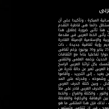
ربى
نية المبكرة ، وتأكيدا عـلى أن
وستظل دائما هى قاطرة التقدم
 هنا تأتى ضرورة إطلاق هذا
يث يأتى الخط العربى فى مقدمة
بية والإسلامية الإصيلة القادرة
قديم رؤية ثقافية جديدة ، ذات
مضمون ثقافى قادر على إثراء مرحلة ما بعد ثورتى (25 يناير و30 يونيو) بزخم ثقافى
ارا تفاعليا بناءاً مع الثقافات
 الحديث بزخمه العلمى والتقنى
سك بكل تراثنا العربى الراسخ
 العربى تعبر عن حالة نادرة من
 بعيد ــ إلى التجريد ، وأقاموا
ى وشموخه ، وقدرته على المد
لخل ، وبين كتلة الحرف العربى
ا ، فالحرف العربى قادر على ملأ
لنور ، والكتلة والفراغ ، والخط
ن الرهافة والرخاوة والغلاظة
 ، لذلك فإن هذا الملتقى ما هو
طموح ، فى إن تتنامى وتستمر ،