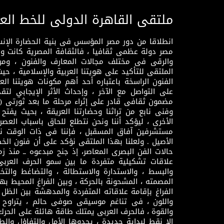
ملتقى القاهرة الدولى للخط الع
انطلاقا من دور مصر المؤسس فى بنية الحضارة الإنسـا
مصر دولة عظمى ثقافيا ، فالثقافة المصرية كانت 
والرقى فى مختلف مجالات المعارف والفنون ، ومن
الملتقى للتأكيد على هويتنا العربية والإسلامية ، ح
الفنون الراسخة باعتباره أحد أهم مكونات هويتنا العر
على التواصل مع الآخر ، وإحداث الأثر الإيجابي لت
وفنى نابع من تراثنا وحضارتنا العريقة ، بحيث يفتح حو
الأخرى ، ليؤكد أننا ونحن نتطلع للحاق باسباب العصر
مستشرفين آفاق المسقبل ، فإننا فى ذات الوقت نتم
الأصيل . ولعلنا بهذا الملتقى نؤكد على أن فنون الخط
حالات الفن البصرى المعاصر، إذ جنح مبدعوه ــ منذ زمن
علاقات تشكيلية متفردة ما بين سمو الحرف العرب
والبسط ، والاستدارة والاستطالة ، والتضاغط والتخ
المصمته ، المشحونة بالحركة ، وبين الفراغ المحيط به
الفراغ بإقامة علاقاته المتفردة والمدهشة بين الظل وا
واللون ، فى تناغم موسيقى صوفى حالم ، يتراوح بي
والقوة ، فالحرف العربى يمتلك طاقة هائلة على الحرك
إلا نقط لبداية جديدة ، يحدوها الأمل والتفاؤل وال