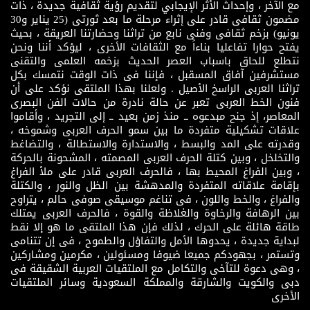
مع الآخر ، وإحداث الأثر الإيجابي لتقديم رؤية ثقافية جديدة ، ذات
مضمون ثقافى قادر على إثراء مرحلة ما بعد ثورتى (25 يناير و30
يونيو) بزخم ثقافى وفنى نابع من تراثنا وحضارتنا العريقة ، بحيث
يفتح حوارا تفاعليا بناءاً مع الثقافات الأخرى ، ليؤكد أننا ونحن
نتطلع للحاق باسباب العصر الحديث بزخمه العلمى والتقنى
مستشرفين آفاق المسقبل ، فإننا فى ذات الوقت نتمسك بكل
تراثنا العربى الراسخ الأصيل . ولعلنا بهذا الملتقى نؤكد على أن
فنون الخط العربى تعبر عن حالة نادرة من حالات الفن البصرى
المعاصر، إذ جنح مبدعوه ــ منذ زمن بعيد ــ إلى التجريد ، وأقاموا
علاقات تشكيلية متفردة ما بين سمو الحرف العربى وشموخه ،
وقدرته على المد والبسط ، والاستدارة والاستطالة ، والتضاغط
والتخلخل ، وبين كتلة الحرف العربى المصمته ، المشحونة بالحركة
، وبين الفراغ المحيط بها ، فالحرف العربى قادر على ملأ الفراغ
بإقامة علاقاته المتفردة والمدهشة بين الظل والنور ، والكتلة
والفراغ ، والخط واللون ، فى تناغم موسيقى صوفى حالم ، يتراوح
بين الرهافة والرخاوة والغلاظة والقوة ، فالحرف العربى يمتلك
طاقة هائلة على الحرك ، لذلك فإن هذا الملتقى ما هو إلا نقط
لبداية جديدة ، يحدوها الأمل والتفاؤل والطموح ، فى إن تتنامى
وتستمر ، بجهودكم جميعا ضيوفا ومسئولين ، مكرمين ومشاركين
، وهى دعوة للتآخى والتكامل مع الملتقيات العربية الشقيقة فى
دبى والكويت والشارقة والمملكة السعودية وسائر الملتقيات
الأخرى