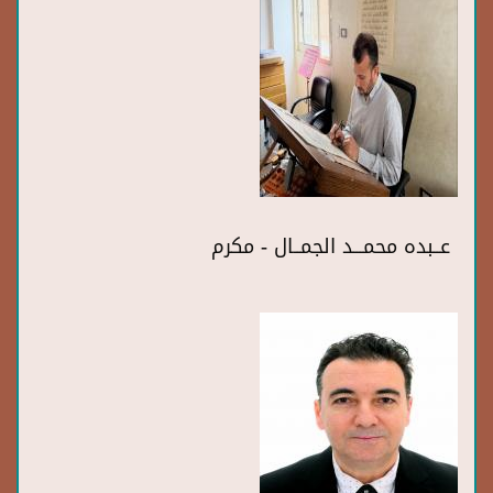
عــبده محمـــد الجمــال - مكرم