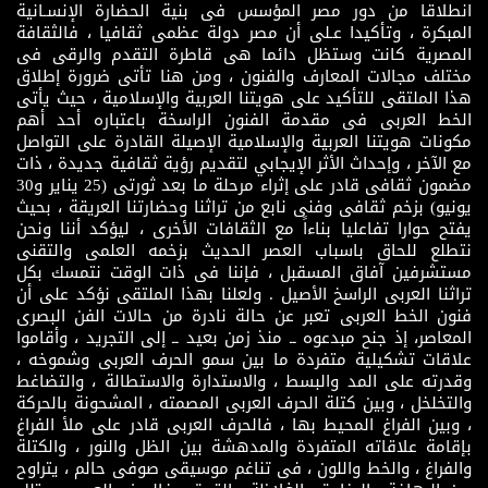
انطلاقا من دور مصر المؤسس فى بنية الحضارة الإنسـانية
المبكرة ، وتأكيدا عـلى أن مصر دولة عظمى ثقافيا ، فالثقافة
المصرية كانت وستظل دائما هى قاطرة التقدم والرقى فى
مختلف مجالات المعارف والفنون ، ومن هنا تأتى ضرورة إطلاق
هذا الملتقى للتأكيد على هويتنا العربية والإسلامية ، حيث يأتى
الخط العربى فى مقدمة الفنون الراسخة باعتباره أحد أهم
مكونات هويتنا العربية والإسلامية الإصيلة القادرة على التواصل
مع الآخر ، وإحداث الأثر الإيجابي لتقديم رؤية ثقافية جديدة ، ذات
مضمون ثقافى قادر على إثراء مرحلة ما بعد ثورتى (25 يناير و30
يونيو) بزخم ثقافى وفنى نابع من تراثنا وحضارتنا العريقة ، بحيث
يفتح حوارا تفاعليا بناءاً مع الثقافات الأخرى ، ليؤكد أننا ونحن
نتطلع للحاق باسباب العصر الحديث بزخمه العلمى والتقنى
مستشرفين آفاق المسقبل ، فإننا فى ذات الوقت نتمسك بكل
تراثنا العربى الراسخ الأصيل . ولعلنا بهذا الملتقى نؤكد على أن
فنون الخط العربى تعبر عن حالة نادرة من حالات الفن البصرى
المعاصر، إذ جنح مبدعوه ــ منذ زمن بعيد ــ إلى التجريد ، وأقاموا
علاقات تشكيلية متفردة ما بين سمو الحرف العربى وشموخه ،
وقدرته على المد والبسط ، والاستدارة والاستطالة ، والتضاغط
والتخلخل ، وبين كتلة الحرف العربى المصمته ، المشحونة بالحركة
، وبين الفراغ المحيط بها ، فالحرف العربى قادر على ملأ الفراغ
بإقامة علاقاته المتفردة والمدهشة بين الظل والنور ، والكتلة
والفراغ ، والخط واللون ، فى تناغم موسيقى صوفى حالم ، يتراوح