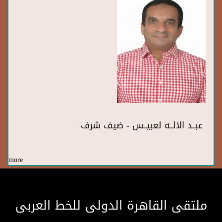
عبــد الالــه لعبيــس - ضيف شرف
more
ملتقى القاهرة الدولى للخط العربى