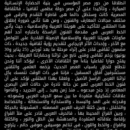
انطلاقا من دور مصر المؤسس فى بنية الحضارة الإنسـانية
المبكرة ، وتأكيدا عـلى أن مصر دولة عظمى ثقافيا ، فالثقافة
المصرية كانت وستظل دائما هى قاطرة التقدم والرقى فى
مختلف مجالات المعارف والفنون ، ومن هنا تأتى ضرورة إطلاق
هذا الملتقى للتأكيد على هويتنا العربية والإسلامية ، حيث يأتى
الخط العربى فى مقدمة الفنون الراسخة باعتباره أحد أهم
مكونات هويتنا العربية والإسلامية الإصيلة القادرة على التواصل
مع الآخر ، وإحداث الأثر الإيجابي لتقديم رؤية ثقافية جديدة ، ذات
مضمون ثقافى قادر على إثراء مرحلة ما بعد ثورتى (25 يناير و30
يونيو) بزخم ثقافى وفنى نابع من تراثنا وحضارتنا العريقة ، بحيث
يفتح حوارا تفاعليا بناءاً مع الثقافات الأخرى ، ليؤكد أننا ونحن
نتطلع للحاق باسباب العصر الحديث بزخمه العلمى والتقنى
مستشرفين آفاق المسقبل ، فإننا فى ذات الوقت نتمسك بكل
تراثنا العربى الراسخ الأصيل . ولعلنا بهذا الملتقى نؤكد على أن
فنون الخط العربى تعبر عن حالة نادرة من حالات الفن البصرى
المعاصر، إذ جنح مبدعوه ــ منذ زمن بعيد ــ إلى التجريد ، وأقاموا
علاقات تشكيلية متفردة ما بين سمو الحرف العربى وشموخه ،
وقدرته على المد والبسط ، والاستدارة والاستطالة ، والتضاغط
والتخلخل ، وبين كتلة الحرف العربى المصمته ، المشحونة بالحركة
، وبين الفراغ المحيط بها ، فالحرف العربى قادر على ملأ الفراغ
بإقامة علاقاته المتفردة والمدهشة بين الظل والنور ، والكتلة
والفراغ ، والخط واللون ، فى تناغم موسيقى صوفى حالم ، يتراوح