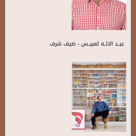
عبــد الالــه لعبيــس - ضيف شرف