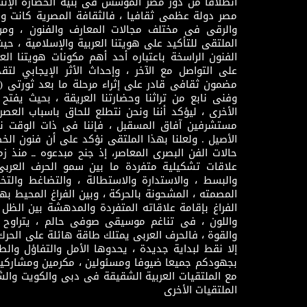
انطلاقا من دور مصر المؤسس فى بنية الحضارة الإنسـا
مصر دولة عظمى ثقافيا ، فالثقافة المصرية كانت 
والرقى فى مختلف مجالات المعارف والفنون ، ومن
الملتقى للتأكيد على هويتنا العربية والإسلامية ، ح
الفنون الراسخة باعتباره أحد أهم مكونات هويتنا العر
على التواصل مع الآخر ، وإحداث الأثر الإيجابي لت
وفنى نابع من تراثنا وحضارتنا العريقة ، بحيث يفتح حو
الأخرى ، ليؤكد أننا ونحن نتطلع للحاق باسباب العصر
مستشرفين آفاق المسقبل ، فإننا فى ذات الوقت نتم
الأصيل . ولعلنا بهذا الملتقى نؤكد على أن فنون الخط
حالات الفن البصرى المعاصر، إذ جنح مبدعوه ــ منذ زمن
علاقات تشكيلية متفردة ما بين سمو الحرف العرب
والبسط ، والاستدارة والاستطالة ، والتضاغط والتخ
المصمته ، المشحونة بالحركة ، وبين الفراغ المحيط به
الفراغ بإقامة علاقاته المتفردة والمدهشة بين الظل وا
واللون ، فى تناغم موسيقى صوفى حالم ، يتراوح بي
والقوة ، فالحرف العربى يمتلك طاقة هائلة على الحرك
إلا نقط لبداية جديدة ، يحدوها الأمل والتفاؤل وال
بجهودكم جميعا ضيوفا ومسئولين ، مكرمين ومشاركين
مع الملتقيات العربية الشقيقة فى دبى والكويت والش
الملتقيات الأخرى