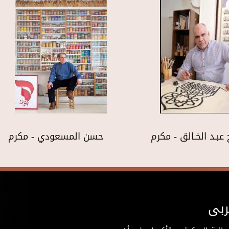
 عبـد الخـالق - مكرم
حسن المسعودي - مكرم
ربى