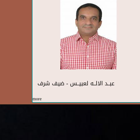
عبــد الالــه لعبيــس - ضيف شرف
more