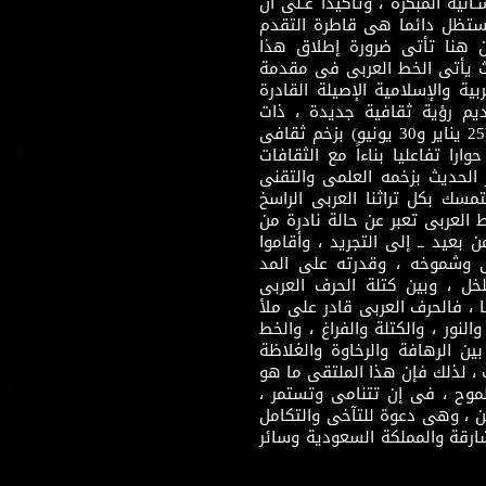
نية المبكرة ، وتأكيدا عـلى أن
وستظل دائما هى قاطرة التقدم
 هنا تأتى ضرورة إطلاق هذا
يث يأتى الخط العربى فى مقدمة
بية والإسلامية الإصيلة القادرة
قديم رؤية ثقافية جديدة ، ذات
مضمون ثقافى قادر على إثراء مرحلة ما بعد ثورتى (25 يناير و30 يونيو) بزخم ثقافى
ارا تفاعليا بناءاً مع الثقافات
 الحديث بزخمه العلمى والتقنى
سك بكل تراثنا العربى الراسخ
 العربى تعبر عن حالة نادرة من
 بعيد ــ إلى التجريد ، وأقاموا
ى وشموخه ، وقدرته على المد
لخل ، وبين كتلة الحرف العربى
ا ، فالحرف العربى قادر على ملأ
لنور ، والكتلة والفراغ ، والخط
ن الرهافة والرخاوة والغلاظة
 ، لذلك فإن هذا الملتقى ما هو
طموح ، فى إن تتنامى وتستمر ،
 ، وهى دعوة للتآخى والتكامل
ارقة والمملكة السعودية وسائر