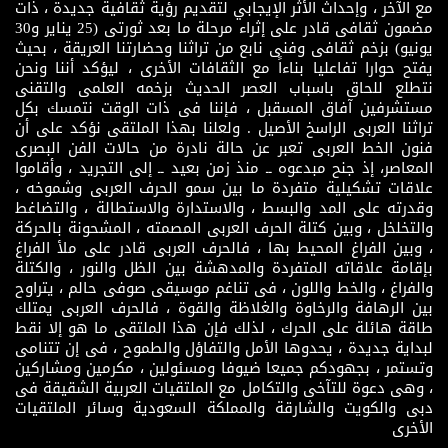
مع الآخر ، وإحداث الأثر الإيجابي لتقديم رؤية ثقافية جديدة ، ذات
مضمون ثقافى قادر على إثراء مرحلة ما بعد ثورتى (25 يناير و30
يونيو) بزخم ثقافى وفنى نابع من تراثنا وحضارتنا العريقة ، بحيث
يفتح حوارا تفاعليا بناءاً مع الثقافات الأخرى ، ليؤكد أننا ونحن
نتطلع للحاق باسباب العصر الحديث بزخمه العلمى والتقنى
مستشرفين آفاق المسقبل ، فإننا فى ذات الوقت نتمسك بكل
تراثنا العربى الراسخ الأصيل . ولعلنا بهذا الملتقى نؤكد على أن
فنون الخط العربى تعبر عن حالة نادرة من حالات الفن البصرى
المعاصر، إذ جنح مبدعوه ــ منذ زمن بعيد ــ إلى التجريد ، وأقاموا
علاقات تشكيلية متفردة ما بين سمو الحرف العربى وشموخه ،
وقدرته على المد والبسط ، والاستدارة والاستطالة ، والتضاغط
والتخلخل ، وبين كتلة الحرف العربى المصمته ، المشحونة بالحركة
، وبين الفراغ المحيط بها ، فالحرف العربى قادر على ملأ الفراغ
بإقامة علاقاته المتفردة والمدهشة بين الظل والنور ، والكتلة
والفراغ ، والخط واللون ، فى تناغم موسيقى صوفى حالم ، يتراوح
بين الرهافة والرخاوة والغلاظة والقوة ، فالحرف العربى يمتلك
طاقة هائلة على الحرك ، لذلك فإن هذا الملتقى ما هو إلا نقط
لبداية جديدة ، يحدوها الأمل والتفاؤل والطموح ، فى إن تتنامى
وتستمر ، بجهودكم جميعا ضيوفا ومسئولين ، مكرمين ومشاركين
، وهى دعوة للتآخى والتكامل مع الملتقيات العربية الشقيقة فى
دبى والكويت والشارقة والمملكة السعودية وسائر الملتقيات
الأخرى