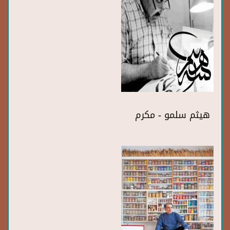
هيثم سلمو - مكرم