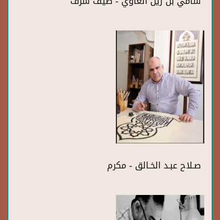
سامي بن زين الغاوي - ضيف شرف
صـلاح عبـد الخـالق - مكرم