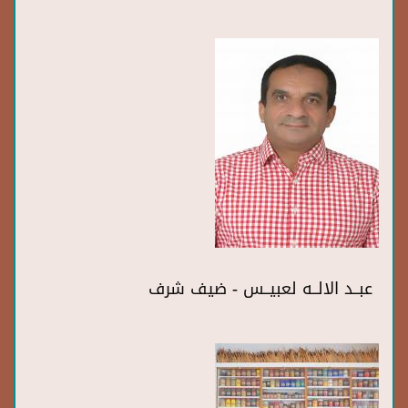
عبــد الالــه لعبيــس - ضيف شرف