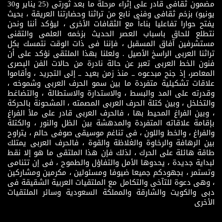
مضمون ثقافى قادر على إثراء مرحلة ما بعد ثورتى (25 يناير و30
يونيو) بزخم ثقافى وفنى نابع من تراثنا وحضارتنا العريقة ، بحيث
يفتح حوارا تفاعليا بناءاً مع الثقافات الأخرى ، ليؤكد أننا ونحن
نتطلع للحاق باسباب العصر الحديث بزخمه العلمى والتقنى
مستشرفين آفاق المسقبل ، فإننا فى ذات الوقت نتمسك بكل
تراثنا العربى الراسخ الأصيل . ولعلنا بهذا الملتقى نؤكد على أن
فنون الخط العربى تعبر عن حالة نادرة من حالات الفن البصرى
المعاصر، إذ جنح مبدعوه ــ منذ زمن بعيد ــ إلى التجريد ، وأقاموا
علاقات تشكيلية متفردة ما بين سمو الحرف العربى وشموخه ،
وقدرته على المد والبسط ، والاستدارة والاستطالة ، والتضاغط
والتخلخل ، وبين كتلة الحرف العربى المصمته ، المشحونة بالحركة
، وبين الفراغ المحيط بها ، فالحرف العربى قادر على ملأ الفراغ
بإقامة علاقاته المتفردة والمدهشة بين الظل والنور ، والكتلة
والفراغ ، والخط واللون ، فى تناغم موسيقى صوفى حالم ، يتراوح
بين الرهافة والرخاوة والغلاظة والقوة ، فالحرف العربى يمتلك
طاقة هائلة على الحرك ، لذلك فإن هذا الملتقى ما هو إلا نقط
لبداية جديدة ، يحدوها الأمل والتفاؤل والطموح ، فى إن تتنامى
وتستمر ، بجهودكم جميعا ضيوفا ومسئولين ، مكرمين ومشاركين
، وهى دعوة للتآخى والتكامل مع الملتقيات العربية الشقيقة فى
دبى والكويت والشارقة والمملكة السعودية وسائر الملتقيات
الأخرى