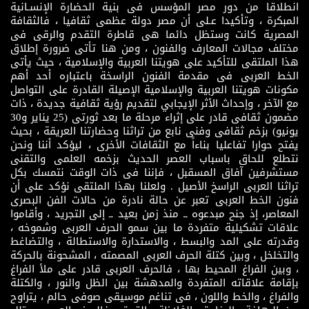
انطلاقا من دور مصر المؤسس فى بنية الحضارة الإنسـانية
المبكرة ، وتأكيدا عـلى أن مصر دولة عظمى ثقافيا ، فالثقافة
المصرية كانت وستظل دائما هى قاطرة التقدم والرقى فى
مختلف مجالات المعارف والفنون ، ومن هنا تأتى ضرورة إطلاق
هذا الملتقى للتأكيد على هويتنا العربية والإسلامية ، حيث يأتى
الخط العربى فى مقدمة الفنون الراسخة باعتباره أحد أهم
مكونات هويتنا العربية والإسلامية الإصيلة القادرة على التواصل
مع الآخر ، وإحداث الأثر الإيجابي لتقديم رؤية ثقافية جديدة ، ذات
مضمون ثقافى قادر على إثراء مرحلة ما بعد ثورتى (25 يناير و30
يونيو) بزخم ثقافى وفنى نابع من تراثنا وحضارتنا العريقة ، بحيث
يفتح حوارا تفاعليا بناءاً مع الثقافات الأخرى ، ليؤكد أننا ونحن
نتطلع للحاق باسباب العصر الحديث بزخمه العلمى والتقنى
مستشرفين آفاق المسقبل ، فإننا فى ذات الوقت نتمسك بكل
تراثنا العربى الراسخ الأصيل . ولعلنا بهذا الملتقى نؤكد على أن
فنون الخط العربى تعبر عن حالة نادرة من حالات الفن البصرى
المعاصر، إذ جنح مبدعوه ــ منذ زمن بعيد ــ إلى التجريد ، وأقاموا
علاقات تشكيلية متفردة ما بين سمو الحرف العربى وشموخه ،
وقدرته على المد والبسط ، والاستدارة والاستطالة ، والتضاغط
والتخلخل ، وبين كتلة الحرف العربى المصمته ، المشحونة بالحركة
، وبين الفراغ المحيط بها ، فالحرف العربى قادر على ملأ الفراغ
بإقامة علاقاته المتفردة والمدهشة بين الظل والنور ، والكتلة
والفراغ ، والخط واللون ، فى تناغم موسيقى صوفى حالم ، يتراوح