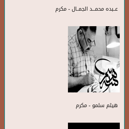
عــبده محمـــد الجمــال - مكرم
هيثم سلمو - مكرم