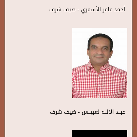
أحمد عامر الأسمري - ضيف شرف
عبــد الالــه لعبيــس - ضيف شرف