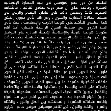
انطلاقا من دور مصر المؤسس فى بنية الحضارة الإنسـانية
المبكرة ، وتأكيدا عـلى أن مصر دولة عظمى ثقافيا ، فالثقافة
المصرية كانت وستظل دائما هى قاطرة التقدم والرقى فى
مختلف مجالات المعارف والفنون ، ومن هنا تأتى ضرورة إطلاق
هذا الملتقى للتأكيد على هويتنا العربية والإسلامية ، حيث يأتى
الخط العربى فى مقدمة الفنون الراسخة باعتباره أحد أهم
مكونات هويتنا العربية والإسلامية الإصيلة القادرة على التواصل
مع الآخر ، وإحداث الأثر الإيجابي لتقديم رؤية ثقافية جديدة ، ذات
مضمون ثقافى قادر على إثراء مرحلة ما بعد ثورتى (25 يناير و30
يونيو) بزخم ثقافى وفنى نابع من تراثنا وحضارتنا العريقة ، بحيث
يفتح حوارا تفاعليا بناءاً مع الثقافات الأخرى ، ليؤكد أننا ونحن
نتطلع للحاق باسباب العصر الحديث بزخمه العلمى والتقنى
مستشرفين آفاق المسقبل ، فإننا فى ذات الوقت نتمسك بكل
تراثنا العربى الراسخ الأصيل . ولعلنا بهذا الملتقى نؤكد على أن
فنون الخط العربى تعبر عن حالة نادرة من حالات الفن البصرى
المعاصر، إذ جنح مبدعوه ــ منذ زمن بعيد ــ إلى التجريد ، وأقاموا
علاقات تشكيلية متفردة ما بين سمو الحرف العربى وشموخه ،
وقدرته على المد والبسط ، والاستدارة والاستطالة ، والتضاغط
والتخلخل ، وبين كتلة الحرف العربى المصمته ، المشحونة بالحركة
، وبين الفراغ المحيط بها ، فالحرف العربى قادر على ملأ الفراغ
بإقامة علاقاته المتفردة والمدهشة بين الظل والنور ، والكتلة
والفراغ ، والخط واللون ، فى تناغم موسيقى صوفى حالم ، يتراوح