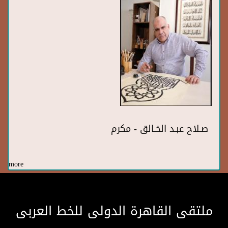
صـلاح عبـد الخـالق - مكرم
more
ملتقى القاهرة الدولى للخط العربى