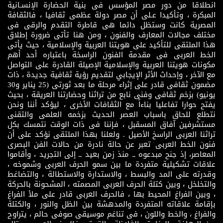
انطلاقا من دور مصر المؤسس فى بنية الحضارة الإنسـانية
المبكرة ، وتأكيدا عـلى أن مصر دولة عظمى ثقافيا ، فالثقافة
المصرية كانت وستظل دائما هى قاطرة التقدم والرقى فى
مختلف مجالات المعارف والفنون ، ومن هنا تأتى ضرورة إطلاق
هذا الملتقى للتأكيد على هويتنا العربية والإسلامية ، حيث يأتى
الخط العربى فى مقدمة الفنون الراسخة باعتباره أحد أهم
مكونات هويتنا العربية والإسلامية الإصيلة القادرة على التواصل
مع الآخر ، وإحداث الأثر الإيجابي لتقديم رؤية ثقافية جديدة ، ذات
مضمون ثقافى قادر على إثراء مرحلة ما بعد ثورتى (25 يناير و30
يونيو) بزخم ثقافى وفنى نابع من تراثنا وحضارتنا العريقة ، بحيث
يفتح حوارا تفاعليا بناءاً مع الثقافات الأخرى ، ليؤكد أننا ونحن
نتطلع للحاق باسباب العصر الحديث بزخمه العلمى والتقنى
مستشرفين آفاق المسقبل ، فإننا فى ذات الوقت نتمسك بكل
تراثنا العربى الراسخ الأصيل . ولعلنا بهذا الملتقى نؤكد على أن
فنون الخط العربى تعبر عن حالة نادرة من حالات الفن البصرى
المعاصر، إذ جنح مبدعوه ــ منذ زمن بعيد ــ إلى التجريد ، وأقاموا
علاقات تشكيلية متفردة ما بين سمو الحرف العربى وشموخه ،
وقدرته على المد والبسط ، والاستدارة والاستطالة ، والتضاغط
والتخلخل ، وبين كتلة الحرف العربى المصمته ، المشحونة بالحركة
، وبين الفراغ المحيط بها ، فالحرف العربى قادر على ملأ الفراغ
بإقامة علاقاته المتفردة والمدهشة بين الظل والنور ، والكتلة
والفراغ ، والخط واللون ، فى تناغم موسيقى صوفى حالم ، يتراوح