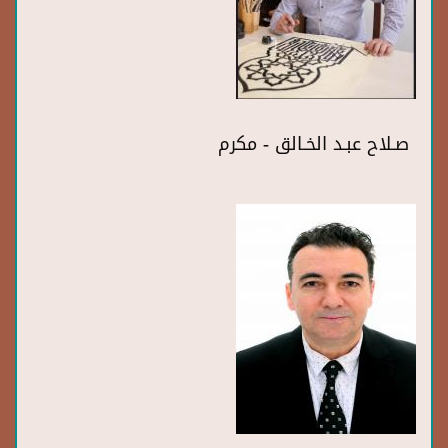
صـلاح عبـد الخـالق - مكرم