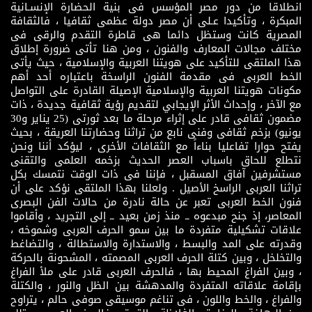
انطلاقا من دور مصر المؤسس فى بنية الحضارة الإنسـانية
المبكرة ، وتأكيدا عـلى أن مصر دولة عظمى ثقافيا ، فالثقافة
المصرية كانت وستظل دائما هى قاطرة التقدم والرقى فى
مختلف مجالات المعارف والفنون ، ومن هنا تأتى ضرورة إطلاق
هذا الملتقى للتأكيد على هويتنا العربية والإسلامية ، حيث يأتى
الخط العربى فى مقدمة الفنون الراسخة باعتباره أحد أهم
مكونات هويتنا العربية والإسلامية الإصيلة القادرة على التواصل
مع الآخر ، وإحداث الأثر الإيجابي لتقديم رؤية ثقافية جديدة ، ذات
مضمون ثقافى قادر على إثراء مرحلة ما بعد ثورتى (25 يناير و30
يونيو) بزخم ثقافى وفنى نابع من تراثنا وحضارتنا العريقة ، بحيث
يفتح حوارا تفاعليا بناءاً مع الثقافات الأخرى ، ليؤكد أننا ونحن
نتطلع للحاق باسباب العصر الحديث بزخمه العلمى والتقنى
مستشرفين آفاق المسقبل ، فإننا فى ذات الوقت نتمسك بكل
تراثنا العربى الراسخ الأصيل . ولعلنا بهذا الملتقى نؤكد على أن
فنون الخط العربى تعبر عن حالة نادرة من حالات الفن البصرى
المعاصر، إذ جنح مبدعوه ــ منذ زمن بعيد ــ إلى التجريد ، وأقاموا
علاقات تشكيلية متفردة ما بين سمو الحرف العربى وشموخه ،
وقدرته على المد والبسط ، والاستدارة والاستطالة ، والتضاغط
والتخلخل ، وبين كتلة الحرف العربى المصمته ، المشحونة بالحركة
، وبين الفراغ المحيط بها ، فالحرف العربى قادر على ملأ الفراغ
بإقامة علاقاته المتفردة والمدهشة بين الظل والنور ، والكتلة
والفراغ ، والخط واللون ، فى تناغم موسيقى صوفى حالم ، يتراوح