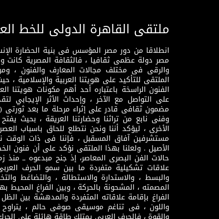
ملتقى القاهرة الدولى للخط الع
انطلاقا من دور مصر المؤسس فى بنية الحضارة الإنسـا
مصر دولة عظمى ثقافيا ، فالثقافة المصرية كانت 
والرقى فى مختلف مجالات المعارف والفنون ، ومن
الملتقى للتأكيد على هويتنا العربية والإسلامية ، ح
الفنون الراسخة باعتباره أحد أهم مكونات هويتنا العر
على التواصل مع الآخر ، وإحداث الأثر الإيجابي لت
وفنى نابع من تراثنا وحضارتنا العريقة ، بحيث يفتح حو
الأخرى ، ليؤكد أننا ونحن نتطلع للحاق باسباب العصر
مستشرفين آفاق المسقبل ، فإننا فى ذات الوقت نتم
الأصيل . ولعلنا بهذا الملتقى نؤكد على أن فنون الخط
حالات الفن البصرى المعاصر، إذ جنح مبدعوه ــ منذ زمن
علاقات تشكيلية متفردة ما بين سمو الحرف العرب
والبسط ، والاستدارة والاستطالة ، والتضاغط والتخ
المصمته ، المشحونة بالحركة ، وبين الفراغ المحيط به
الفراغ بإقامة علاقاته المتفردة والمدهشة بين الظل وا
واللون ، فى تناغم موسيقى صوفى حالم ، يتراوح بي
والقوة ، فالحرف العربى يمتلك طاقة هائلة على الحرك