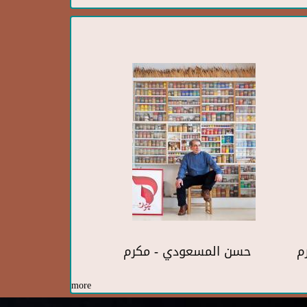
رم
حسن المسعودي - مكرم
more