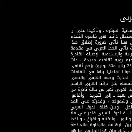
ربى
نية المبكرة ، وتأكيدا عـلى أن
وستظل دائما هى قاطرة التقدم
 هنا تأتى ضرورة إطلاق هذا
يث يأتى الخط العربى فى مقدمة
بية والإسلامية الإصيلة القادرة
قديم رؤية ثقافية جديدة ، ذات
مضمون ثقافى قادر على إثراء مرحلة ما بعد ثورتى (25 يناير و30 يونيو) بزخم ثقافى
ارا تفاعليا بناءاً مع الثقافات
 الحديث بزخمه العلمى والتقنى
سك بكل تراثنا العربى الراسخ
 العربى تعبر عن حالة نادرة من
 بعيد ــ إلى التجريد ، وأقاموا
ى وشموخه ، وقدرته على المد
لخل ، وبين كتلة الحرف العربى
ا ، فالحرف العربى قادر على ملأ
لنور ، والكتلة والفراغ ، والخط
ن الرهافة والرخاوة والغلاظة
 ، لذلك فإن هذا الملتقى ما هو