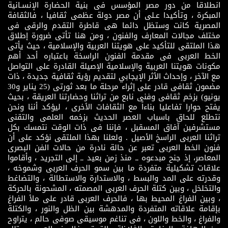
انطلاقا من دور مصر المؤسس فى بنية الحضارة الإنسـانية
المبكرة ، وتأكيدا عـلى أن مصر دولة عظمى ثقافيا ، فالثقافة
المصرية كانت وستظل دائما هى قاطرة التقدم والرقى فى
مختلف مجالات المعارف والفنون ، ومن هنا تأتى ضرورة إطلاق
هذا الملتقى للتأكيد على هويتنا العربية والإسلامية ، حيث يأتى
الخط العربى فى مقدمة الفنون الراسخة باعتباره أحد أهم
مكونات هويتنا العربية والإسلامية الإصيلة القادرة على التواصل
مع الآخر ، وإحداث الأثر الإيجابي لتقديم رؤية ثقافية جديدة ، ذات
مضمون ثقافى قادر على إثراء مرحلة ما بعد ثورتى (25 يناير و30
يونيو) بزخم ثقافى وفنى نابع من تراثنا وحضارتنا العريقة ، بحيث
يفتح حوارا تفاعليا بناءاً مع الثقافات الأخرى ، ليؤكد أننا ونحن
نتطلع للحاق باسباب العصر الحديث بزخمه العلمى والتقنى
مستشرفين آفاق المسقبل ، فإننا فى ذات الوقت نتمسك بكل
تراثنا العربى الراسخ الأصيل . ولعلنا بهذا الملتقى نؤكد على أن
فنون الخط العربى تعبر عن حالة نادرة من حالات الفن البصرى
المعاصر، إذ جنح مبدعوه ــ منذ زمن بعيد ــ إلى التجريد ، وأقاموا
علاقات تشكيلية متفردة ما بين سمو الحرف العربى وشموخه ،
وقدرته على المد والبسط ، والاستدارة والاستطالة ، والتضاغط
والتخلخل ، وبين كتلة الحرف العربى المصمته ، المشحونة بالحركة
، وبين الفراغ المحيط بها ، فالحرف العربى قادر على ملأ الفراغ
بإقامة علاقاته المتفردة والمدهشة بين الظل والنور ، والكتلة
والفراغ ، والخط واللون ، فى تناغم موسيقى صوفى حالم ، يتراوح