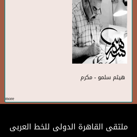
هيثم سلمو - مكرم
more
ملتقى القاهرة الدولى للخط العربى