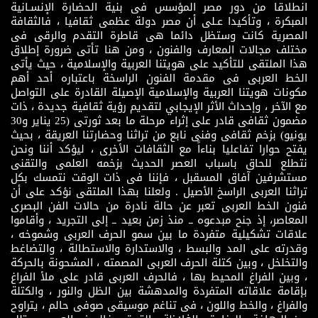
انطلاقا من دور مصر المؤسس فى بنية الحضارة الإنسـانية
المبكرة ، وتأكيدا عـلى أن مصر دولة عظمى ثقافيا ، فالثقافة
المصرية كانت وستظل دائما هى قاطرة التقدم والرقى فى
مختلف مجالات المعارف والفنون ، ومن هنا تأتى ضرورة إطلاق
هذا الملتقى للتأكيد على هويتنا العربية والإسلامية ، حيث يأتى
الخط العربى فى مقدمة الفنون الراسخة باعتباره أحد أهم
مكونات هويتنا العربية والإسلامية الإصيلة القادرة على التواصل
مع الآخر ، وإحداث الأثر الإيجابي لتقديم رؤية ثقافية جديدة ، ذات
مضمون ثقافى قادر على إثراء مرحلة ما بعد ثورتى (25 يناير و30
يونيو) بزخم ثقافى وفنى نابع من تراثنا وحضارتنا العريقة ، بحيث
يفتح حوارا تفاعليا بناءاً مع الثقافات الأخرى ، ليؤكد أننا ونحن
نتطلع للحاق باسباب العصر الحديث بزخمه العلمى والتقنى
مستشرفين آفاق المسقبل ، فإننا فى ذات الوقت نتمسك بكل
تراثنا العربى الراسخ الأصيل . ولعلنا بهذا الملتقى نؤكد على أن
فنون الخط العربى تعبر عن حالة نادرة من حالات الفن البصرى
المعاصر، إذ جنح مبدعوه ــ منذ زمن بعيد ــ إلى التجريد ، وأقاموا
علاقات تشكيلية متفردة ما بين سمو الحرف العربى وشموخه ،
وقدرته على المد والبسط ، والاستدارة والاستطالة ، والتضاغط
والتخلخل ، وبين كتلة الحرف العربى المصمته ، المشحونة بالحركة
، وبين الفراغ المحيط بها ، فالحرف العربى قادر على ملأ الفراغ
بإقامة علاقاته المتفردة والمدهشة بين الظل والنور ، والكتلة
والفراغ ، والخط واللون ، فى تناغم موسيقى صوفى حالم ، يتراوح