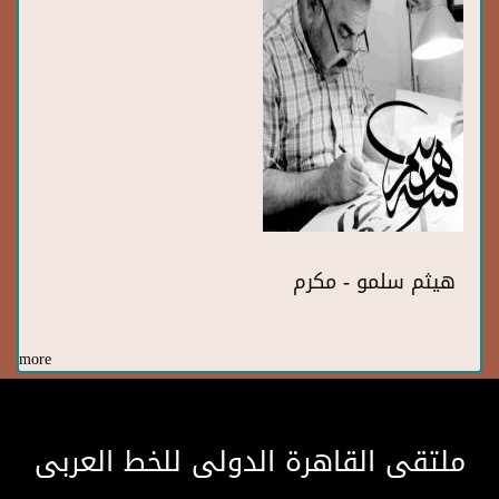
هيثم سلمو - مكرم
more
ملتقى القاهرة الدولى للخط العربى