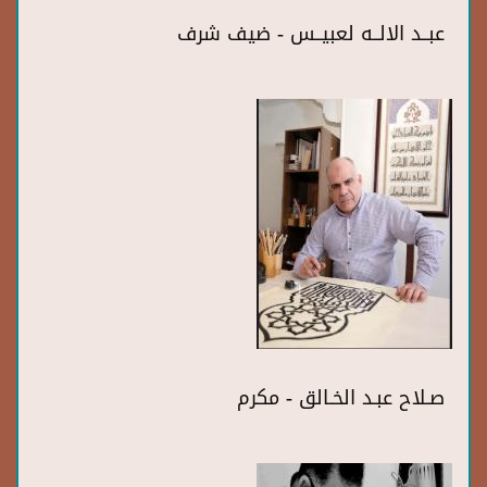
عبــد الالــه لعبيــس - ضيف شرف
صـلاح عبـد الخـالق - مكرم