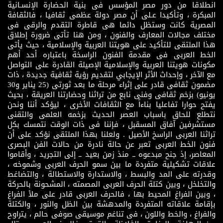
انطلاقا من دور مصر المؤسس فى بنية الحضارة الإنسـانية
المبكرة ، وتأكيدا عـلى أن مصر دولة عظمى ثقافيا ، فالثقافة
المصرية كانت وستظل دائما هى قاطرة التقدم والرقى فى
مختلف مجالات المعارف والفنون ، ومن هنا تأتى ضرورة إطلاق
هذا الملتقى للتأكيد على هويتنا العربية والإسلامية ، حيث يأتى
الخط العربى فى مقدمة الفنون الراسخة باعتباره أحد أهم
مكونات هويتنا العربية والإسلامية الإصيلة القادرة على التواصل
مع الآخر ، وإحداث الأثر الإيجابي لتقديم رؤية ثقافية جديدة ، ذات
مضمون ثقافى قادر على إثراء مرحلة ما بعد ثورتى (25 يناير و30
يونيو) بزخم ثقافى وفنى نابع من تراثنا وحضارتنا العريقة ، بحيث
يفتح حوارا تفاعليا بناءاً مع الثقافات الأخرى ، ليؤكد أننا ونحن
نتطلع للحاق باسباب العصر الحديث بزخمه العلمى والتقنى
مستشرفين آفاق المسقبل ، فإننا فى ذات الوقت نتمسك بكل
تراثنا العربى الراسخ الأصيل . ولعلنا بهذا الملتقى نؤكد على أن
فنون الخط العربى تعبر عن حالة نادرة من حالات الفن البصرى
المعاصر، إذ جنح مبدعوه ــ منذ زمن بعيد ــ إلى التجريد ، وأقاموا
علاقات تشكيلية متفردة ما بين سمو الحرف العربى وشموخه ،
وقدرته على المد والبسط ، والاستدارة والاستطالة ، والتضاغط
والتخلخل ، وبين كتلة الحرف العربى المصمته ، المشحونة بالحركة
، وبين الفراغ المحيط بها ، فالحرف العربى قادر على ملأ الفراغ
بإقامة علاقاته المتفردة والمدهشة بين الظل والنور ، والكتلة
والفراغ ، والخط واللون ، فى تناغم موسيقى صوفى حالم ، يتراوح