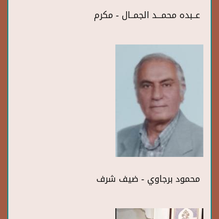
عــبده محمـــد الجمــال - مكرم
محمود برجاوي - ضيف شرف