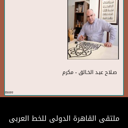
صـلاح عبـد الخـالق - مكرم
more
ملتقى القاهرة الدولى للخط العربى