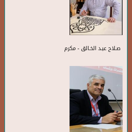
صـلاح عبـد الخـالق - مكرم