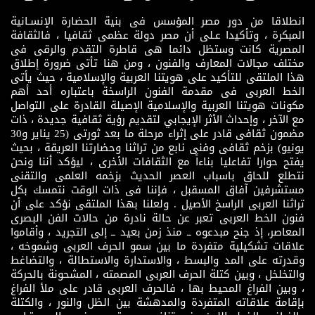
انطلاقا من دور مصر المؤسس فى بنية الحضارة الإنسـانية
المبكرة ، وتأكيدا عـلى أن مصر دولة عظمى ثقافيا ، فالثقافة
المصرية كانت وستظل دائما هى قاطرة التقدم والرقى فى
مختلف مجالات المعارف والفنون ، ومن هنا تأتى ضرورة إطلاق
هذا الملتقى للتأكيد على هويتنا العربية والإسلامية ، حيث يأتى
الخط العربى فى مقدمة الفنون الراسخة باعتباره أحد أهم
مكونات هويتنا العربية والإسلامية الإصيلة القادرة على التواصل
مع الآخر ، وإحداث الأثر الإيجابي لتقديم رؤية ثقافية جديدة ، ذات
مضمون ثقافى قادر على إثراء مرحلة ما بعد ثورتى (25 يناير و30
يونيو) بزخم ثقافى وفنى نابع من تراثنا وحضارتنا العريقة ، بحيث
يفتح حوارا تفاعليا بناءاً مع الثقافات الأخرى ، ليؤكد أننا ونحن
نتطلع للحاق باسباب العصر الحديث بزخمه العلمى والتقنى
مستشرفين آفاق المسقبل ، فإننا فى ذات الوقت نتمسك بكل
تراثنا العربى الراسخ الأصيل . ولعلنا بهذا الملتقى نؤكد على أن
فنون الخط العربى تعبر عن حالة نادرة من حالات الفن البصرى
المعاصر، إذ جنح مبدعوه ــ منذ زمن بعيد ــ إلى التجريد ، وأقاموا
علاقات تشكيلية متفردة ما بين سمو الحرف العربى وشموخه ،
وقدرته على المد والبسط ، والاستدارة والاستطالة ، والتضاغط
والتخلخل ، وبين كتلة الحرف العربى المصمته ، المشحونة بالحركة
، وبين الفراغ المحيط بها ، فالحرف العربى قادر على ملأ الفراغ
بإقامة علاقاته المتفردة والمدهشة بين الظل والنور ، والكتلة