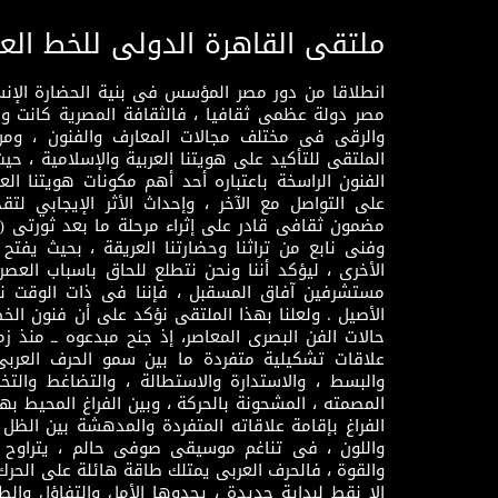
ملتقى القاهرة الدولى للخط الع
انطلاقا من دور مصر المؤسس فى بنية الحضارة الإنسـا
مصر دولة عظمى ثقافيا ، فالثقافة المصرية كانت 
والرقى فى مختلف مجالات المعارف والفنون ، ومن
الملتقى للتأكيد على هويتنا العربية والإسلامية ، ح
الفنون الراسخة باعتباره أحد أهم مكونات هويتنا العر
على التواصل مع الآخر ، وإحداث الأثر الإيجابي لت
وفنى نابع من تراثنا وحضارتنا العريقة ، بحيث يفتح حو
الأخرى ، ليؤكد أننا ونحن نتطلع للحاق باسباب العصر
مستشرفين آفاق المسقبل ، فإننا فى ذات الوقت نتم
الأصيل . ولعلنا بهذا الملتقى نؤكد على أن فنون الخط
حالات الفن البصرى المعاصر، إذ جنح مبدعوه ــ منذ زمن
علاقات تشكيلية متفردة ما بين سمو الحرف العرب
والبسط ، والاستدارة والاستطالة ، والتضاغط والتخ
المصمته ، المشحونة بالحركة ، وبين الفراغ المحيط به
الفراغ بإقامة علاقاته المتفردة والمدهشة بين الظل وا
واللون ، فى تناغم موسيقى صوفى حالم ، يتراوح بي
والقوة ، فالحرف العربى يمتلك طاقة هائلة على الحرك
إلا نقط لبداية جديدة ، يحدوها الأمل والتفاؤل وال