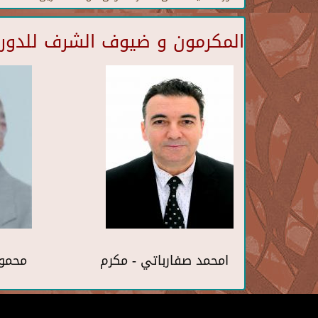
المكرمون و ضيوف الشرف للدورة 
امحمد صفارباتي - مكرم
محمو