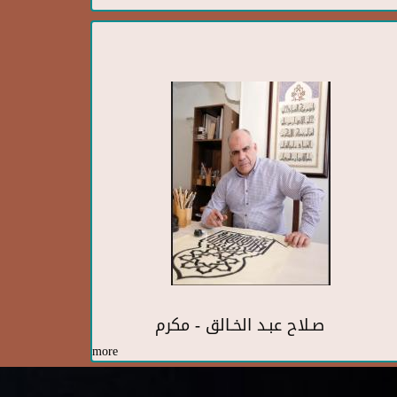
صـلاح عبـد الخـالق - مكرم
more