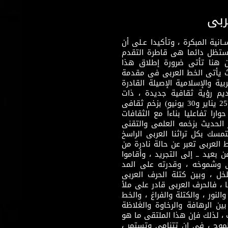
ربى
نية المبكرة ، وتأكيدا عـلى أن
وستظل دائما هى قاطرة التقدم
 هنا تأتى ضرورة إطلاق هذا
يث يأتى الخط العربى فى مقدمة
بية والإسلامية الإصيلة القادرة
قديم رؤية ثقافية جديدة ، ذات
مضمون ثقافى قادر على إثراء مرحلة ما بعد ثورتى (25 يناير و30 يونيو) بزخم ثقافى
ارا تفاعليا بناءاً مع الثقافات
 الحديث بزخمه العلمى والتقنى
سك بكل تراثنا العربى الراسخ
 العربى تعبر عن حالة نادرة من
 بعيد ــ إلى التجريد ، وأقاموا
ى وشموخه ، وقدرته على المد
لخل ، وبين كتلة الحرف العربى
ا ، فالحرف العربى قادر على ملأ
لنور ، والكتلة والفراغ ، والخط
ن الرهافة والرخاوة والغلاظة
 ، لذلك فإن هذا الملتقى ما هو
طموح ، فى إن تتنامى وتستمر ،