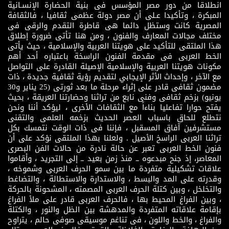
انطلاقا من دور مصر المؤسس فى بنية الحضارة الإنسـانية
المبكرة ، وتأكيدا عـلى أن مصر دولة عظمى ثقافيا ، فالثقافة
المصرية كانت وستظل دائما هى قاطرة التقدم والرقى فى
مختلف مجالات المعارف والفنون ، ومن هنا تأتى ضرورة إطلاق
هذا الملتقى للتأكيد على هويتنا العربية والإسلامية ، حيث يأتى
الخط العربى فى مقدمة الفنون الراسخة باعتباره أحد أهم
مكونات هويتنا العربية والإسلامية الإصيلة القادرة على التواصل
مع الآخر ، وإحداث الأثر الإيجابي لتقديم رؤية ثقافية جديدة ، ذات
مضمون ثقافى قادر على إثراء مرحلة ما بعد ثورتى (25 يناير و30
يونيو) بزخم ثقافى وفنى نابع من تراثنا وحضارتنا العريقة ، بحيث
يفتح حوارا تفاعليا بناءاً مع الثقافات الأخرى ، ليؤكد أننا ونحن
نتطلع للحاق باسباب العصر الحديث بزخمه العلمى والتقنى
مستشرفين آفاق المسقبل ، فإننا فى ذات الوقت نتمسك بكل
تراثنا العربى الراسخ الأصيل . ولعلنا بهذا الملتقى نؤكد على أن
فنون الخط العربى تعبر عن حالة نادرة من حالات الفن البصرى
المعاصر، إذ جنح مبدعوه ــ منذ زمن بعيد ــ إلى التجريد ، وأقاموا
علاقات تشكيلية متفردة ما بين سمو الحرف العربى وشموخه ،
وقدرته على المد والبسط ، والاستدارة والاستطالة ، والتضاغط
والتخلخل ، وبين كتلة الحرف العربى المصمته ، المشحونة بالحركة
، وبين الفراغ المحيط بها ، فالحرف العربى قادر على ملأ الفراغ
بإقامة علاقاته المتفردة والمدهشة بين الظل والنور ، والكتلة
والفراغ ، والخط واللون ، فى تناغم موسيقى صوفى حالم ، يتراوح