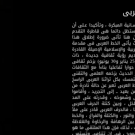
ربى
نية المبكرة ، وتأكيدا عـلى أن
وستظل دائما هى قاطرة التقدم
 هنا تأتى ضرورة إطلاق هذا
يث يأتى الخط العربى فى مقدمة
بية والإسلامية الإصيلة القادرة
قديم رؤية ثقافية جديدة ، ذات
مضمون ثقافى قادر على إثراء مرحلة ما بعد ثورتى (25 يناير و30 يونيو) بزخم ثقافى
ارا تفاعليا بناءاً مع الثقافات
 الحديث بزخمه العلمى والتقنى
سك بكل تراثنا العربى الراسخ
 العربى تعبر عن حالة نادرة من
 بعيد ــ إلى التجريد ، وأقاموا
ى وشموخه ، وقدرته على المد
لخل ، وبين كتلة الحرف العربى
ا ، فالحرف العربى قادر على ملأ
لنور ، والكتلة والفراغ ، والخط
ن الرهافة والرخاوة والغلاظة
 ، لذلك فإن هذا الملتقى ما هو
طموح ، فى إن تتنامى وتستمر ،