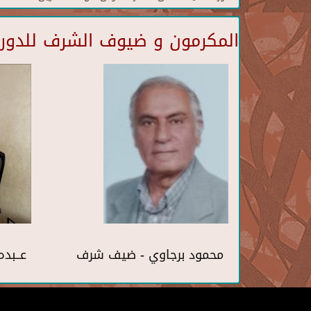
المكرمون و ضيوف الشرف للدورة 
محمود برجاوي - ضيف شرف
عــبده