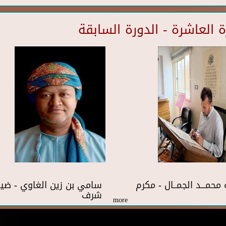
العاشرة - الدورة السابقة
 محمـــد الجمــال - مكرم
سامي بن زين الغاوي - ضي
شرف
more