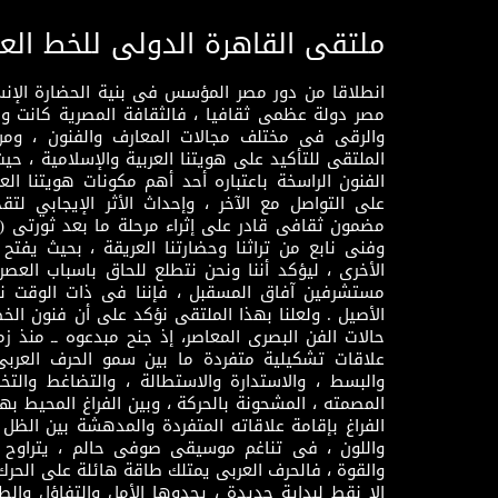
ملتقى القاهرة الدولى للخط الع
انطلاقا من دور مصر المؤسس فى بنية الحضارة الإنسـا
مصر دولة عظمى ثقافيا ، فالثقافة المصرية كانت 
والرقى فى مختلف مجالات المعارف والفنون ، ومن
الملتقى للتأكيد على هويتنا العربية والإسلامية ، ح
الفنون الراسخة باعتباره أحد أهم مكونات هويتنا العر
على التواصل مع الآخر ، وإحداث الأثر الإيجابي لت
وفنى نابع من تراثنا وحضارتنا العريقة ، بحيث يفتح حو
الأخرى ، ليؤكد أننا ونحن نتطلع للحاق باسباب العصر
مستشرفين آفاق المسقبل ، فإننا فى ذات الوقت نتم
الأصيل . ولعلنا بهذا الملتقى نؤكد على أن فنون الخط
حالات الفن البصرى المعاصر، إذ جنح مبدعوه ــ منذ زمن
علاقات تشكيلية متفردة ما بين سمو الحرف العرب
والبسط ، والاستدارة والاستطالة ، والتضاغط والتخ
المصمته ، المشحونة بالحركة ، وبين الفراغ المحيط به
الفراغ بإقامة علاقاته المتفردة والمدهشة بين الظل وا
واللون ، فى تناغم موسيقى صوفى حالم ، يتراوح بي
والقوة ، فالحرف العربى يمتلك طاقة هائلة على الحرك
إلا نقط لبداية جديدة ، يحدوها الأمل والتفاؤل وال