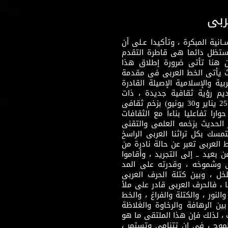
ربى
نية المبكرة ، وتأكيدا عـلى أن
وستظل دائما هى قاطرة التقدم
 هنا تأتى ضرورة إطلاق هذا
يث يأتى الخط العربى فى مقدمة
بية والإسلامية الإصيلة القادرة
قديم رؤية ثقافية جديدة ، ذات
مضمون ثقافى قادر على إثراء مرحلة ما بعد ثورتى (25 يناير و30 يونيو) بزخم ثقافى
ارا تفاعليا بناءاً مع الثقافات
 الحديث بزخمه العلمى والتقنى
سك بكل تراثنا العربى الراسخ
 العربى تعبر عن حالة نادرة من
 بعيد ــ إلى التجريد ، وأقاموا
ى وشموخه ، وقدرته على المد
لخل ، وبين كتلة الحرف العربى
ا ، فالحرف العربى قادر على ملأ
لنور ، والكتلة والفراغ ، والخط
ن الرهافة والرخاوة والغلاظة
 ، لذلك فإن هذا الملتقى ما هو
طموح ، فى إن تتنامى وتستمر ،