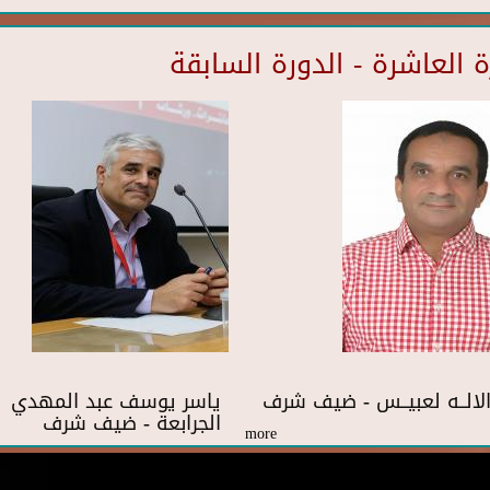
العاشرة - الدورة السابقة
 الالــه لعبيــس - ضيف شرف
ياسر يوسف عبد المهدي
الجرابعة - ضيف شرف
more