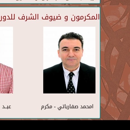
المكرمون و ضيوف الشرف للدورة 
امحمد صفارباتي - مكرم
عبــد