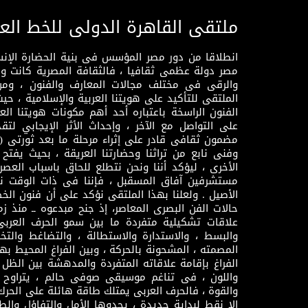
ملتقى القاهرة الدولى للخط الع
انطلاقا من دور مصر المؤسس فى بنية الحضارة الإنسـا
مصر دولة عظمى ثقافيا ، فالثقافة المصرية كانت 
والرقى فى مختلف مجالات المعارف والفنون ، ومن
الملتقى للتأكيد على هويتنا العربية والإسلامية ، ح
الفنون الراسخة باعتباره أحد أهم مكونات هويتنا العر
على التواصل مع الآخر ، وإحداث الأثر الإيجابي لت
وفنى نابع من تراثنا وحضارتنا العريقة ، بحيث يفتح حو
الأخرى ، ليؤكد أننا ونحن نتطلع للحاق باسباب العصر
مستشرفين آفاق المسقبل ، فإننا فى ذات الوقت نتم
الأصيل . ولعلنا بهذا الملتقى نؤكد على أن فنون الخط
حالات الفن البصرى المعاصر، إذ جنح مبدعوه ــ منذ زمن
علاقات تشكيلية متفردة ما بين سمو الحرف العرب
والبسط ، والاستدارة والاستطالة ، والتضاغط والتخ
المصمته ، المشحونة بالحركة ، وبين الفراغ المحيط به
الفراغ بإقامة علاقاته المتفردة والمدهشة بين الظل وا
واللون ، فى تناغم موسيقى صوفى حالم ، يتراوح بي
والقوة ، فالحرف العربى يمتلك طاقة هائلة على الحرك
إلا نقط لبداية جديدة ، يحدوها الأمل والتفاؤل وال