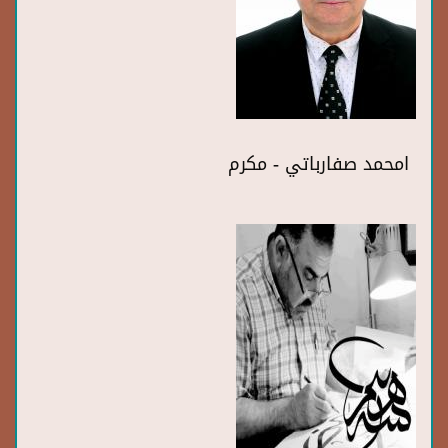
امحمد صفارباتي - مكرم