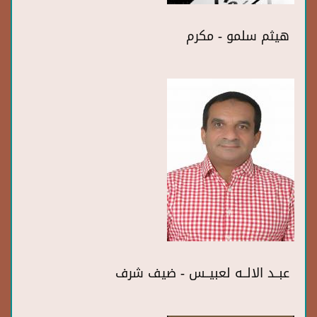
هيثم سلمو - مكرم
عبــد الالــه لعبيــس - ضيف شرف