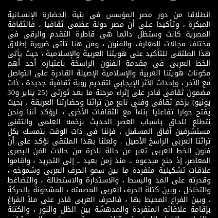
انطلاقا من دور مصر المؤسس فى بنية الحضارة الإنسـانية
المبكرة ، وتأكيدا عـلى أن مصر دولة عظمى ثقافيا ، فالثقافة
المصرية كانت وستظل دائما هى قاطرة التقدم والرقى فى
مختلف مجالات المعارف والفنون ، ومن هنا تأتى ضرورة إطلاق
هذا الملتقى للتأكيد على هويتنا العربية والإسلامية ، حيث يأتى
الخط العربى فى مقدمة الفنون الراسخة باعتباره أحد أهم
مكونات هويتنا العربية والإسلامية الإصيلة القادرة على التواصل
مع الآخر ، وإحداث الأثر الإيجابي لتقديم رؤية ثقافية جديدة ، ذات
مضمون ثقافى قادر على إثراء مرحلة ما بعد ثورتى (25 يناير و30
يونيو) بزخم ثقافى وفنى نابع من تراثنا وحضارتنا العريقة ، بحيث
يفتح حوارا تفاعليا بناءاً مع الثقافات الأخرى ، ليؤكد أننا ونحن
نتطلع للحاق باسباب العصر الحديث بزخمه العلمى والتقنى
مستشرفين آفاق المسقبل ، فإننا فى ذات الوقت نتمسك بكل
تراثنا العربى الراسخ الأصيل . ولعلنا بهذا الملتقى نؤكد على أن
فنون الخط العربى تعبر عن حالة نادرة من حالات الفن البصرى
المعاصر، إذ جنح مبدعوه ــ منذ زمن بعيد ــ إلى التجريد ، وأقاموا
علاقات تشكيلية متفردة ما بين سمو الحرف العربى وشموخه ،
وقدرته على المد والبسط ، والاستدارة والاستطالة ، والتضاغط
والتخلخل ، وبين كتلة الحرف العربى المصمته ، المشحونة بالحركة
، وبين الفراغ المحيط بها ، فالحرف العربى قادر على ملأ الفراغ
بإقامة علاقاته المتفردة والمدهشة بين الظل والنور ، والكتلة