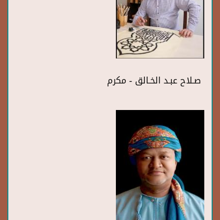
صـلاح عبـد الخـالق - مكرم