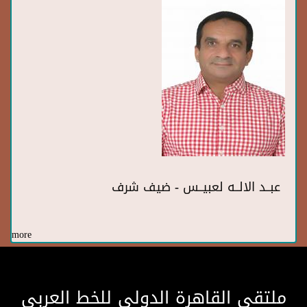
عبــد الالــه لعبيــس - ضيف شرف
more
ملتقى القاهرة الدولى للخط العربى