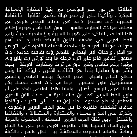
انطلاقا من دور مصر المؤسس فى بنية الحضارة الإنسـانية
المبكرة ، وتأكيدا عـلى أن مصر دولة عظمى ثقافيا ، فالثقافة
المصرية كانت وستظل دائما هى قاطرة التقدم والرقى فى
مختلف مجالات المعارف والفنون ، ومن هنا تأتى ضرورة إطلاق
هذا الملتقى للتأكيد على هويتنا العربية والإسلامية ، حيث يأتى
الخط العربى فى مقدمة الفنون الراسخة باعتباره أحد أهم
مكونات هويتنا العربية والإسلامية الإصيلة القادرة على التواصل
مع الآخر ، وإحداث الأثر الإيجابي لتقديم رؤية ثقافية جديدة ، ذات
مضمون ثقافى قادر على إثراء مرحلة ما بعد ثورتى (25 يناير و30
يونيو) بزخم ثقافى وفنى نابع من تراثنا وحضارتنا العريقة ، بحيث
يفتح حوارا تفاعليا بناءاً مع الثقافات الأخرى ، ليؤكد أننا ونحن
نتطلع للحاق باسباب العصر الحديث بزخمه العلمى والتقنى
مستشرفين آفاق المسقبل ، فإننا فى ذات الوقت نتمسك بكل
تراثنا العربى الراسخ الأصيل . ولعلنا بهذا الملتقى نؤكد على أن
فنون الخط العربى تعبر عن حالة نادرة من حالات الفن البصرى
المعاصر، إذ جنح مبدعوه ــ منذ زمن بعيد ــ إلى التجريد ، وأقاموا
علاقات تشكيلية متفردة ما بين سمو الحرف العربى وشموخه ،
وقدرته على المد والبسط ، والاستدارة والاستطالة ، والتضاغط
والتخلخل ، وبين كتلة الحرف العربى المصمته ، المشحونة بالحركة
، وبين الفراغ المحيط بها ، فالحرف العربى قادر على ملأ الفراغ
بإقامة علاقاته المتفردة والمدهشة بين الظل والنور ، والكتلة