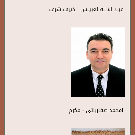
عبــد الالــه لعبيــس - ضيف شرف
امحمد صفارباتي - مكرم