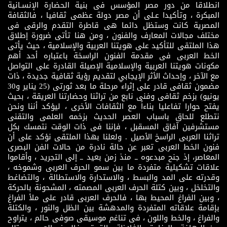
انطلاقا من دور مصر المؤسس فى بنية الحضارة الإنسـانية
المبكرة ، وتأكيدا عـلى أن مصر دولة عظمى ثقافيا ، فالثقافة
المصرية كانت وستظل دائما هى قاطرة التقدم والرقى فى
مختلف مجالات المعارف والفنون ، ومن هنا تأتى ضرورة إطلاق
هذا الملتقى للتأكيد على هويتنا العربية والإسلامية ، حيث يأتى
الخط العربى فى مقدمة الفنون الراسخة باعتباره أحد أهم
مكونات هويتنا العربية والإسلامية الإصيلة القادرة على التواصل
مع الآخر ، وإحداث الأثر الإيجابي لتقديم رؤية ثقافية جديدة ، ذات
مضمون ثقافى قادر على إثراء مرحلة ما بعد ثورتى (25 يناير و30
يونيو) بزخم ثقافى وفنى نابع من تراثنا وحضارتنا العريقة ، بحيث
يفتح حوارا تفاعليا بناءاً مع الثقافات الأخرى ، ليؤكد أننا ونحن
نتطلع للحاق باسباب العصر الحديث بزخمه العلمى والتقنى
مستشرفين آفاق المسقبل ، فإننا فى ذات الوقت نتمسك بكل
تراثنا العربى الراسخ الأصيل . ولعلنا بهذا الملتقى نؤكد على أن
فنون الخط العربى تعبر عن حالة نادرة من حالات الفن البصرى
المعاصر، إذ جنح مبدعوه ــ منذ زمن بعيد ــ إلى التجريد ، وأقاموا
علاقات تشكيلية متفردة ما بين سمو الحرف العربى وشموخه ،
وقدرته على المد والبسط ، والاستدارة والاستطالة ، والتضاغط
والتخلخل ، وبين كتلة الحرف العربى المصمته ، المشحونة بالحركة
، وبين الفراغ المحيط بها ، فالحرف العربى قادر على ملأ الفراغ
بإقامة علاقاته المتفردة والمدهشة بين الظل والنور ، والكتلة
والفراغ ، والخط واللون ، فى تناغم موسيقى صوفى حالم ، يتراوح