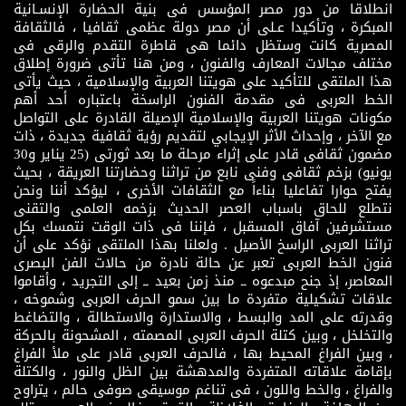
انطلاقا من دور مصر المؤسس فى بنية الحضارة الإنسـانية
المبكرة ، وتأكيدا عـلى أن مصر دولة عظمى ثقافيا ، فالثقافة
المصرية كانت وستظل دائما هى قاطرة التقدم والرقى فى
مختلف مجالات المعارف والفنون ، ومن هنا تأتى ضرورة إطلاق
هذا الملتقى للتأكيد على هويتنا العربية والإسلامية ، حيث يأتى
الخط العربى فى مقدمة الفنون الراسخة باعتباره أحد أهم
مكونات هويتنا العربية والإسلامية الإصيلة القادرة على التواصل
مع الآخر ، وإحداث الأثر الإيجابي لتقديم رؤية ثقافية جديدة ، ذات
مضمون ثقافى قادر على إثراء مرحلة ما بعد ثورتى (25 يناير و30
يونيو) بزخم ثقافى وفنى نابع من تراثنا وحضارتنا العريقة ، بحيث
يفتح حوارا تفاعليا بناءاً مع الثقافات الأخرى ، ليؤكد أننا ونحن
نتطلع للحاق باسباب العصر الحديث بزخمه العلمى والتقنى
مستشرفين آفاق المسقبل ، فإننا فى ذات الوقت نتمسك بكل
تراثنا العربى الراسخ الأصيل . ولعلنا بهذا الملتقى نؤكد على أن
فنون الخط العربى تعبر عن حالة نادرة من حالات الفن البصرى
المعاصر، إذ جنح مبدعوه ــ منذ زمن بعيد ــ إلى التجريد ، وأقاموا
علاقات تشكيلية متفردة ما بين سمو الحرف العربى وشموخه ،
وقدرته على المد والبسط ، والاستدارة والاستطالة ، والتضاغط
والتخلخل ، وبين كتلة الحرف العربى المصمته ، المشحونة بالحركة
، وبين الفراغ المحيط بها ، فالحرف العربى قادر على ملأ الفراغ
بإقامة علاقاته المتفردة والمدهشة بين الظل والنور ، والكتلة
والفراغ ، والخط واللون ، فى تناغم موسيقى صوفى حالم ، يتراوح