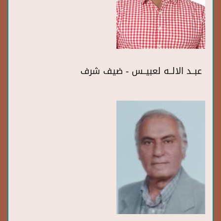
عبــد الالــه لعبيــس - ضيف شرف