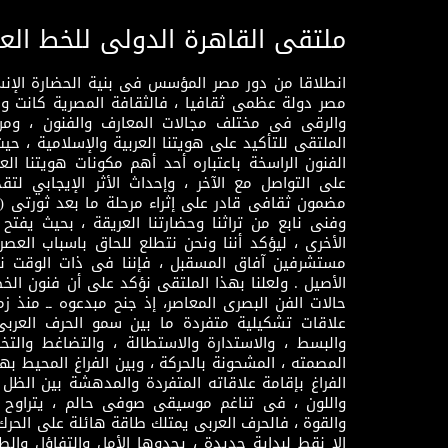
ملتقى القاهرة الدولى للخط الع
انطلاقا من دور مصر المؤسس فى بنية الحضارة الإنسـا
مصر دولة عظمى ثقافيا ، فالثقافة المصرية كانت 
والرقى فى مختلف مجالات المعارف والفنون ، ومن
الملتقى للتأكيد على هويتنا العربية والإسلامية ، ح
الفنون الراسخة باعتباره أحد أهم مكونات هويتنا العر
على التواصل مع الآخر ، وإحداث الأثر الإيجابي لت
وفنى نابع من تراثنا وحضارتنا العريقة ، بحيث يفتح حو
الأخرى ، ليؤكد أننا ونحن نتطلع للحاق باسباب العصر
مستشرفين آفاق المسقبل ، فإننا فى ذات الوقت نتم
الأصيل . ولعلنا بهذا الملتقى نؤكد على أن فنون الخط
حالات الفن البصرى المعاصر، إذ جنح مبدعوه ــ منذ زمن
علاقات تشكيلية متفردة ما بين سمو الحرف العرب
والبسط ، والاستدارة والاستطالة ، والتضاغط والتخ
المصمته ، المشحونة بالحركة ، وبين الفراغ المحيط به
الفراغ بإقامة علاقاته المتفردة والمدهشة بين الظل وا
واللون ، فى تناغم موسيقى صوفى حالم ، يتراوح بي
والقوة ، فالحرف العربى يمتلك طاقة هائلة على الحرك
إلا نقط لبداية جديدة ، يحدوها الأمل والتفاؤل وال