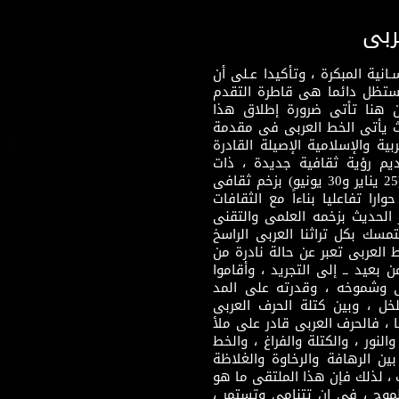
ربى
نية المبكرة ، وتأكيدا عـلى أن
وستظل دائما هى قاطرة التقدم
 هنا تأتى ضرورة إطلاق هذا
يث يأتى الخط العربى فى مقدمة
بية والإسلامية الإصيلة القادرة
قديم رؤية ثقافية جديدة ، ذات
مضمون ثقافى قادر على إثراء مرحلة ما بعد ثورتى (25 يناير و30 يونيو) بزخم ثقافى
ارا تفاعليا بناءاً مع الثقافات
 الحديث بزخمه العلمى والتقنى
سك بكل تراثنا العربى الراسخ
 العربى تعبر عن حالة نادرة من
 بعيد ــ إلى التجريد ، وأقاموا
ى وشموخه ، وقدرته على المد
لخل ، وبين كتلة الحرف العربى
ا ، فالحرف العربى قادر على ملأ
لنور ، والكتلة والفراغ ، والخط
ن الرهافة والرخاوة والغلاظة
 ، لذلك فإن هذا الملتقى ما هو
طموح ، فى إن تتنامى وتستمر ،