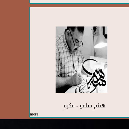
هيثم سلمو - مكرم
more