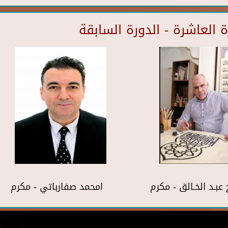
العاشرة - الدورة السابقة
 عبـد الخـالق - مكرم
امحمد صفارباتي - مكرم