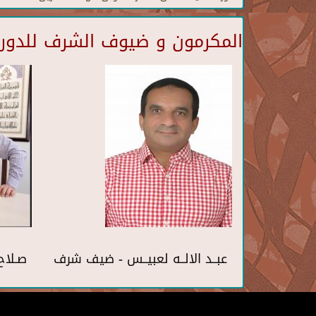
المكرمون و ضيوف الشرف للدورة 
عبــد الالــه لعبيــس - ضيف شرف
صـلاح