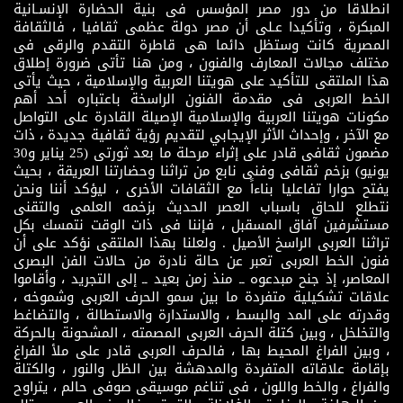
انطلاقا من دور مصر المؤسس فى بنية الحضارة الإنسـانية
المبكرة ، وتأكيدا عـلى أن مصر دولة عظمى ثقافيا ، فالثقافة
المصرية كانت وستظل دائما هى قاطرة التقدم والرقى فى
مختلف مجالات المعارف والفنون ، ومن هنا تأتى ضرورة إطلاق
هذا الملتقى للتأكيد على هويتنا العربية والإسلامية ، حيث يأتى
الخط العربى فى مقدمة الفنون الراسخة باعتباره أحد أهم
مكونات هويتنا العربية والإسلامية الإصيلة القادرة على التواصل
مع الآخر ، وإحداث الأثر الإيجابي لتقديم رؤية ثقافية جديدة ، ذات
مضمون ثقافى قادر على إثراء مرحلة ما بعد ثورتى (25 يناير و30
يونيو) بزخم ثقافى وفنى نابع من تراثنا وحضارتنا العريقة ، بحيث
يفتح حوارا تفاعليا بناءاً مع الثقافات الأخرى ، ليؤكد أننا ونحن
نتطلع للحاق باسباب العصر الحديث بزخمه العلمى والتقنى
مستشرفين آفاق المسقبل ، فإننا فى ذات الوقت نتمسك بكل
تراثنا العربى الراسخ الأصيل . ولعلنا بهذا الملتقى نؤكد على أن
فنون الخط العربى تعبر عن حالة نادرة من حالات الفن البصرى
المعاصر، إذ جنح مبدعوه ــ منذ زمن بعيد ــ إلى التجريد ، وأقاموا
علاقات تشكيلية متفردة ما بين سمو الحرف العربى وشموخه ،
وقدرته على المد والبسط ، والاستدارة والاستطالة ، والتضاغط
والتخلخل ، وبين كتلة الحرف العربى المصمته ، المشحونة بالحركة
، وبين الفراغ المحيط بها ، فالحرف العربى قادر على ملأ الفراغ
بإقامة علاقاته المتفردة والمدهشة بين الظل والنور ، والكتلة
والفراغ ، والخط واللون ، فى تناغم موسيقى صوفى حالم ، يتراوح