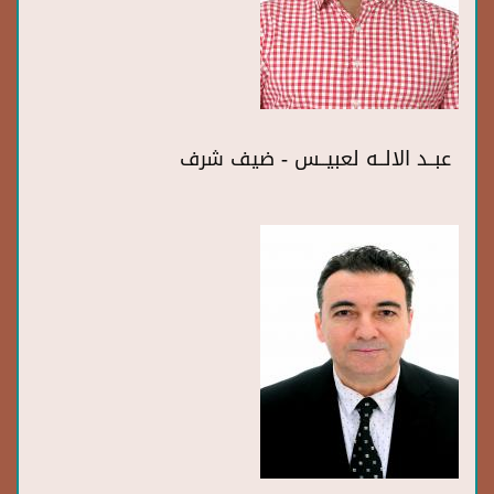
عبــد الالــه لعبيــس - ضيف شرف