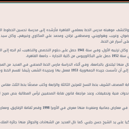
لية، واكتشف موهبته مدرس الخط بمعلمي القاهرة فأرشده إلى مدرسة تحسين الخطوط ال
 ورضوان، وغريب، وهواويني، ومصطفى غزلان، ومحمد علي المكاوي وغيرهم.. وكان سيد 
ى أسرار فن الخط.
• حصل على شهادة المعلمين 1937م، ونال دبلوم الخطوط 1939م وكان ترتيبه الأول، وفي سنة 1941 حصل على دبل
كان يعمل رئيسًا لقسم الخط بجريدة الزمان، فالتحق بمجلة التحرير إلى أن تأسست جريدة الجمهورية 1953 فعمل 
 للمرتين الثالثة والرابعة وكتب مصحفًا بخط الثلث مقاس 50 × 35، ويكتب حاليًا المصحف السادس بخط الثلث 100 ×70سم.
ركيا على يد الشيخ حسن جلبي. كما نال العديد من الشهادات والجوائز منها جائزة المل