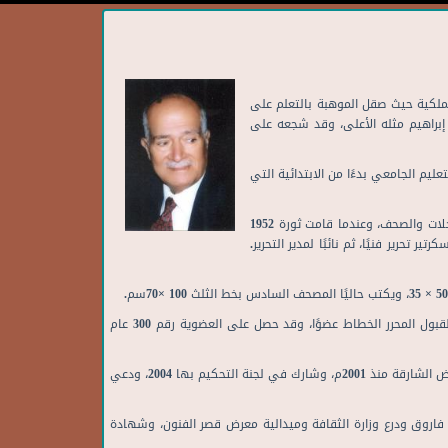
ملكية حيث صقل الموهبة بالتعلم على
إبراهيم مثله الأعلى، وقد شجعه على
وم التخصص والتذهيب، ثم اتجه إلى التعليم الجامعي بدءًا من الابتدائية التي
• عمل مدرسًا بالمراحل الأولى ثم خطاطًا بوزارة العدل التي استقال منها ليلتحق بالجامعة، وفي أثناء الدراسة مارس الخط الصحفي في العديد من المجلات والصحف، وعندما قامت ثورة 1952
بها وبجريدة الشعب رئيسًا لقسم الخط وسكرتير تحرير فنيًا، ثم نائبًا لمدير التحرير.
• كتب في كثير من الصحف والمجلات مواضيع ومقالات وتغطية ندوات فنية وتحقيقات، وعند مراجعة قانون نقابة الصحفيين ترأس المطالبة بنص صريح لقبول المحرر الخطاط عضوًا، وقد حصل على العضوية رقم 300 عام
• شارك في ندوات للخط في مصر والخارج منذ 1968م، كما اشترك في معارض جماعية ومنفردة منها معرض في الأوبرا 1998 وقصر ثقافة الزقازيق، ومعارض الشارقة منذ 2001م، وشارك في لجنة التحكيم بها 2004، ودعي
ك فاروق ودرع وزارة الثقافة وميدالية معرض قصر الفنون، وشهادة