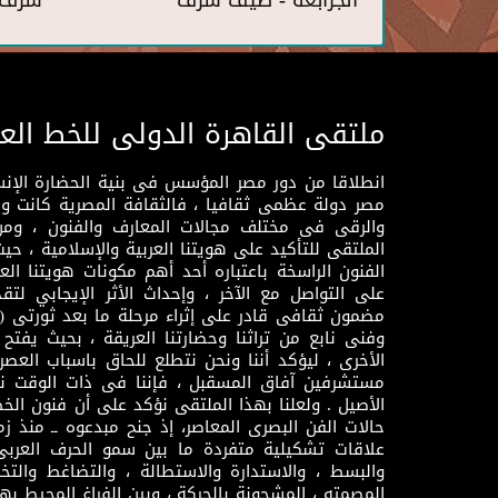
الجرابعة - ضيف شرف
شرف
ملتقى القاهرة الدولى للخط الع
انطلاقا من دور مصر المؤسس فى بنية الحضارة الإنسـا
مصر دولة عظمى ثقافيا ، فالثقافة المصرية كانت 
والرقى فى مختلف مجالات المعارف والفنون ، ومن
الملتقى للتأكيد على هويتنا العربية والإسلامية ، ح
الفنون الراسخة باعتباره أحد أهم مكونات هويتنا العر
على التواصل مع الآخر ، وإحداث الأثر الإيجابي لت
وفنى نابع من تراثنا وحضارتنا العريقة ، بحيث يفتح حو
الأخرى ، ليؤكد أننا ونحن نتطلع للحاق باسباب العصر
مستشرفين آفاق المسقبل ، فإننا فى ذات الوقت نتم
الأصيل . ولعلنا بهذا الملتقى نؤكد على أن فنون الخط
حالات الفن البصرى المعاصر، إذ جنح مبدعوه ــ منذ زمن
علاقات تشكيلية متفردة ما بين سمو الحرف العرب
والبسط ، والاستدارة والاستطالة ، والتضاغط والتخ
المصمته ، المشحونة بالحركة ، وبين الفراغ المحيط به