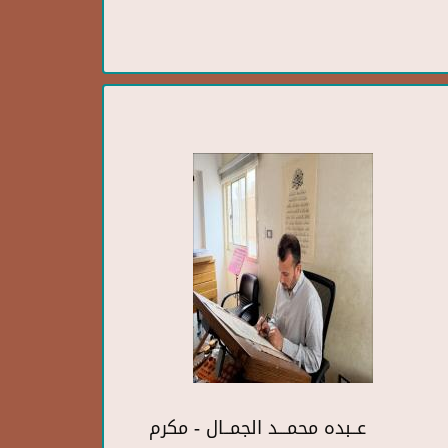
عــبده محمـــد الجمــال - مكرم