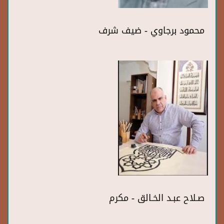
محمود برجاوي - ضيف شرف
صـلاح عبـد الخـالق - مكرم