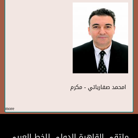
امحمد صفارباتي - مكرم
more
ملتقى القاهرة الدولى للخط العربى