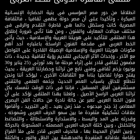
انطلاقا من دور مصر المؤسس فى بنية الحضارة الإنسـانية
المبكرة ، وتأكيدا عـلى أن مصر دولة عظمى ثقافيا ، فالثقافة
المصرية كانت وستظل دائما هى قاطرة التقدم والرقى فى
مختلف مجالات المعارف والفنون ، ومن هنا تأتى ضرورة إطلاق
هذا الملتقى للتأكيد على هويتنا العربية والإسلامية ، حيث يأتى
الخط العربى فى مقدمة الفنون الراسخة باعتباره أحد أهم
مكونات هويتنا العربية والإسلامية الإصيلة القادرة على التواصل
مع الآخر ، وإحداث الأثر الإيجابي لتقديم رؤية ثقافية جديدة ، ذات
مضمون ثقافى قادر على إثراء مرحلة ما بعد ثورتى (25 يناير و30
يونيو) بزخم ثقافى وفنى نابع من تراثنا وحضارتنا العريقة ، بحيث
يفتح حوارا تفاعليا بناءاً مع الثقافات الأخرى ، ليؤكد أننا ونحن
نتطلع للحاق باسباب العصر الحديث بزخمه العلمى والتقنى
مستشرفين آفاق المسقبل ، فإننا فى ذات الوقت نتمسك بكل
تراثنا العربى الراسخ الأصيل . ولعلنا بهذا الملتقى نؤكد على أن
فنون الخط العربى تعبر عن حالة نادرة من حالات الفن البصرى
المعاصر، إذ جنح مبدعوه ــ منذ زمن بعيد ــ إلى التجريد ، وأقاموا
علاقات تشكيلية متفردة ما بين سمو الحرف العربى وشموخه ،
وقدرته على المد والبسط ، والاستدارة والاستطالة ، والتضاغط
والتخلخل ، وبين كتلة الحرف العربى المصمته ، المشحونة بالحركة
، وبين الفراغ المحيط بها ، فالحرف العربى قادر على ملأ الفراغ
بإقامة علاقاته المتفردة والمدهشة بين الظل والنور ، والكتلة