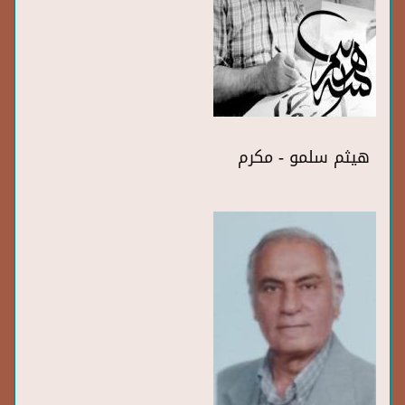
هيثم سلمو - مكرم