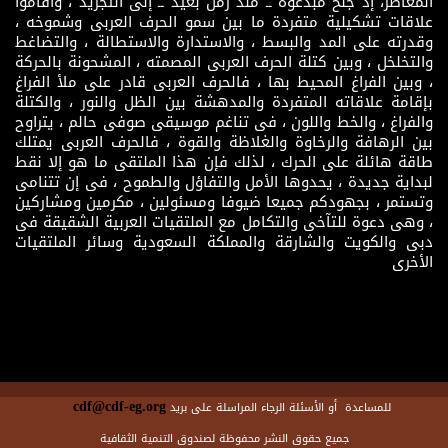
المعاصر، إذ جنح مبدعوه ــ منذ زمن بعيد ــ إلى التجريد ، وأقاموا
علاقات تشكيلية متفردة ما بين سمو الحرف العربى وشموخه ،
وقدرته على المد والبسط ، والاستدارة والاستطالة ، والتضاغط
والتخلخل ، وبين كتلة الحرف العربى المصمته ، المشحونة بالحركة
، وبين الفراغ المحيط بها ، فالحرف العربى قادر على ملأ الفراغ
بإقامة علاقاته المتفردة والمدهشة بين الظل والنور ، والكتلة
والفراغ ، والخط واللون ، فى تناغم موسيقى صوفى حالم ، يتراوح
بين الرهافة والرخاوة والغلاظة والقوة ، فالحرف العربى يمتلك
طاقة هائلة على الحرك ، لذلك فإن هذا الملتقى ما هو إلا نقط
لبداية جديدة ، يحدوها الأمل والتفاؤل والطموح ، فى إن تتنامى
وتستمر ، بجهودكم جميعا ضيوفا ومسئولين ، مكرمين ومشاركين
، وهى دعوة للتآخى والتكامل مع الملتقيات العربية الشقيقة فى
دبى والكويت والشارقة والمملكة السعودية وسائر الملتقيات
الأخرى
cdf@cdf-eg.org
للمساعدة أو الأسئلة الرجاء المراسلة على بريد
جميع حقوق النشر محفوظة لصندوق التنمية الثقافية