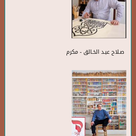
صـلاح عبـد الخـالق - مكرم