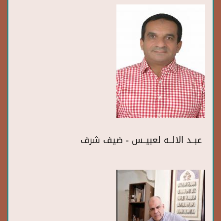
عبــد الالــه لعبيــس - ضيف شرف