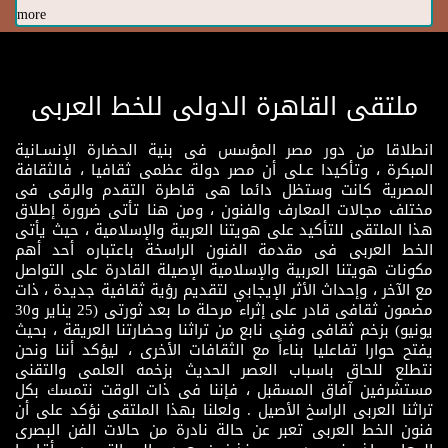
more
ملتقى القاهرة الدولى للخط العربى
انطلاقا من دور مصر المؤسس فى بنية الحضارة الإنسـانية
المبكرة ، وتأكيدا عـلى أن مصر دولة عظمى ثقافيا ، فالثقافة
المصرية كانت وستظل دائما هى قاطرة التقدم والرقى فى
مختلف مجالات المعارف والفنون ، ومن هنا تأتى ضرورة إطلاق
هذا الملتقى للتأكيد على هويتنا العربية والإسلامية ، حيث يأتى
الخط العربى فى مقدمة الفنون الراسخة باعتباره أحد أهم
مكونات هويتنا العربية والإسلامية الإصيلة القادرة على التواصل
مع الآخر ، وإحداث الأثر الإيجابي لتقديم رؤية ثقافية جديدة ، ذات
مضمون ثقافى قادر على إثراء مرحلة ما بعد ثورتى (25 يناير و30
يونيو) بزخم ثقافى وفنى نابع من تراثنا وحضارتنا العريقة ، بحيث
يفتح حوارا تفاعليا بناءاً مع الثقافات الأخرى ، ليؤكد أننا ونحن
نتطلع للحاق باسباب العصر الحديث بزخمه العلمى والتقنى
مستشرفين آفاق المسقبل ، فإننا فى ذات الوقت نتمسك بكل
تراثنا العربى الراسخ الأصيل . ولعلنا بهذا الملتقى نؤكد على أن
فنون الخط العربى تعبر عن حالة نادرة من حالات الفن البصرى