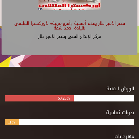
قصر الأمير طاز يقدم أمسية «أفرو-عربية» لأوركسترا الملتقى
بقيادة أحمد شمة
مركز الإبداع الفنى بقصر الأمير طاز
الورش الفنية
53.25%
ندوات ثقافية
11%
مهرجانات