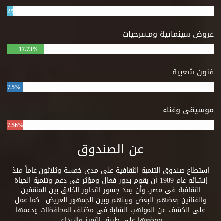
2%
عروض سينمائية ومسرحيات
17.73%
فنون شعبية
7.5%
موسيقى وغناء
7.56%
عن الصندوق
استطاع صندوق التنمية الثقافية على مدى خمسة وثلاثون عاماً منذ
إنشائه عام 1989 أن يقوم بدور فعال ومؤثر فى دعم وتنمية الحياة
الثقافية فى مصر، وأن يمد جسور التحاور الخلاق بين المثقفين
والفنانين بعضهم البعض وبينهم وبين الجمهور العريض ..كما عمل
على الكشف عن المواهب الشابة فى مختلف المحافظات ودعمها
ووضعها على طريق التميز والإبداع.