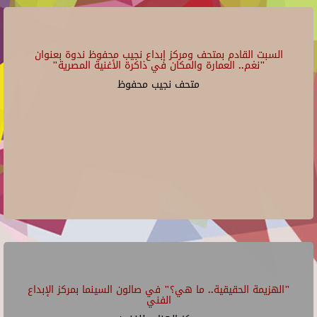
السبت القادم بمتحف ومركز إبداع نجيب محفوظ ندوة بعنوان
"نغم.. العمارة والمكان في ذاكرة الأغنية المصرية"
متحف نجيب محفوظ
"الهزيمة الحقيقية.. ما هي؟" في صالون السينما بمركز الإبداع
الفني