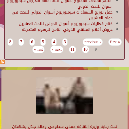
افتتاح المتحف المفتوح باسوان اثناء اقامة مهرجان سيمبوزيوم
اسوان للنحت الدولي
حفل توزيع الشهادات سيمبوزيوم أسوان الدولى للنحت في
دوته العشرين
ختام فعاليات سيمبوزيوم أسوان الدولى للنحت العشرين
عروض أفلام الملتقي الدولي الثامن للرسوم المتحركة
8
7
6
5
4
3
…
‹ previous
« first
Pages
last »
next ›
11
10
9
تحت رعاية وزيرة الثقافة حمدي سطوحي وخالد جلال يشهدان