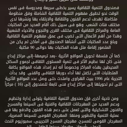
فصندوق التنمية الثقافية يسير بخطى سريعة ومدروسة فى نفس
الوقت نحو تحقيق مفهوم التنمية الثقافية الشاملة وفق منظومة
متكاملة تهدف لدعم الفنون والثقافة والارتقاء بها ونشرها لدى
مختلف فئات الشعب. وهو فى سبيل ذلك أقام العديد من المكتبات
العامة والمراكز الثقافية فى مختلف القرى والنجوع والأحياء الشعبية
وهذا من أهم الأعمال التى تضرب فى عمق مفهوم التنمية الثقافية.
وبلغ عدد المكتبات التى أنشأها الصندوق فى أماكن لم يكن من
المتصور إقامة مثل هذه المكتبات بها حوالى 90 مكتبة .
كما أن فلسفة تحويل المواقع الأثرية –بعد ترميمها–إلى مراكز إبداع
فنى كان لها عظيم الأثر فى تنمية المستوى الثقافى لجموع السكان
المحيطين بهذه المراكز وخصوصاً أنه تم إمداد هذه المواقع بكافة
المتطلبات التى تكفل لها أداء دورها الثقافى والفنى. وقد بدأت
التجربة عام 1996 ببيت الهراوى وامتدت حتى وصل عدد المواقع الأثرية
التى تم تحويلها إلى مراكز إبداع فنى تابعة للصندوق إلى (16 ) مركزاً
.. .
ومن ناحية أخرى فإن صندوق التنمية الثقافية يتولى إدارة وتنظيم
ودعم العديد من المهرجانات الثقافية والفنية فى السينما والمسرح
والفنون التشكيلية والتى تعمل على دعم هذه الفنون والدفع بها فى
عملية التنمية والتطوير ومنها: المهرجان القومى للسينما المصرية،
المهرجان القومى للمسرح، مهرجان المسرح التجريبى، سمبوزيوم النحت
الدولى بأسوان، مهرجان سينما الطفل.....إلخ