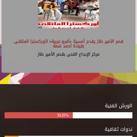
قصر الأمير طاز يقدم أمسية «أفرو-عربية» لأوركسترا الملتقى
بقيادة أحمد شمة
مركز الإبداع الفنى بقصر الأمير طاز
الورش الفنية
53.25%
ندوات ثقافية