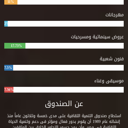
11%
مهرجانات
2%
عروض سينمائية ومسرحيات
17.73%
فنون شعبية
7.5%
موسيقى وغناء
7.56%
عن الصندوق
استطاع صندوق التنمية الثقافية على مدى خمسة وثلاثون عاماً منذ
إنشائه عام 1989 أن يقوم بدور فعال ومؤثر فى دعم وتنمية الحياة
الثقافية فى مصر، وأن يمد جسور التحاور الخلاق بين المثقفين