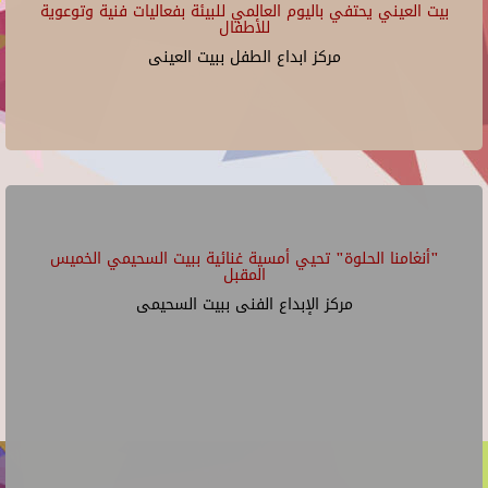
بيت العيني يحتفي باليوم العالمي للبيئة بفعاليات فنية وتوعوية
للأطفال
مركز ابداع الطفل ببيت العينى
"أنغامنا الحلوة" تحيي أمسية غنائية ببيت السحيمي الخميس
المقبل
مركز الإبداع الفنى ببيت السحيمى