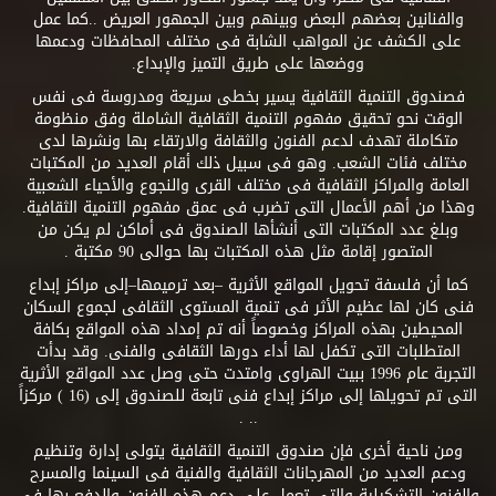
والفنانين بعضهم البعض وبينهم وبين الجمهور العريض ..كما عمل
على الكشف عن المواهب الشابة فى مختلف المحافظات ودعمها
ووضعها على طريق التميز والإبداع.
فصندوق التنمية الثقافية يسير بخطى سريعة ومدروسة فى نفس
الوقت نحو تحقيق مفهوم التنمية الثقافية الشاملة وفق منظومة
متكاملة تهدف لدعم الفنون والثقافة والارتقاء بها ونشرها لدى
مختلف فئات الشعب. وهو فى سبيل ذلك أقام العديد من المكتبات
العامة والمراكز الثقافية فى مختلف القرى والنجوع والأحياء الشعبية
وهذا من أهم الأعمال التى تضرب فى عمق مفهوم التنمية الثقافية.
وبلغ عدد المكتبات التى أنشأها الصندوق فى أماكن لم يكن من
المتصور إقامة مثل هذه المكتبات بها حوالى 90 مكتبة .
كما أن فلسفة تحويل المواقع الأثرية –بعد ترميمها–إلى مراكز إبداع
فنى كان لها عظيم الأثر فى تنمية المستوى الثقافى لجموع السكان
المحيطين بهذه المراكز وخصوصاً أنه تم إمداد هذه المواقع بكافة
المتطلبات التى تكفل لها أداء دورها الثقافى والفنى. وقد بدأت
التجربة عام 1996 ببيت الهراوى وامتدت حتى وصل عدد المواقع الأثرية
التى تم تحويلها إلى مراكز إبداع فنى تابعة للصندوق إلى (16 ) مركزاً
.. .
ومن ناحية أخرى فإن صندوق التنمية الثقافية يتولى إدارة وتنظيم
ودعم العديد من المهرجانات الثقافية والفنية فى السينما والمسرح
والفنون التشكيلية والتى تعمل على دعم هذه الفنون والدفع بها فى